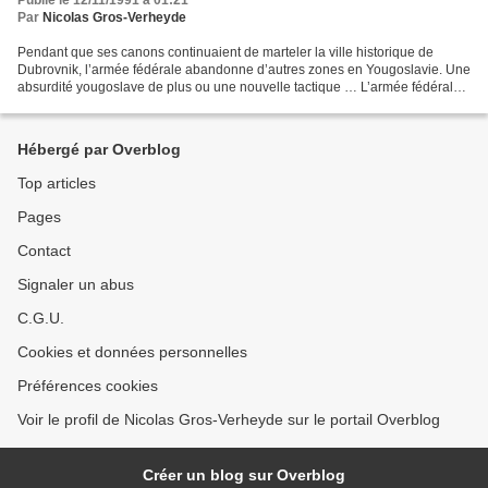
Publié le 12/11/1991 à 01:21
Par
Nicolas Gros-Verheyde
Pendant que ses canons continuaient de marteler la ville historique de
Dubrovnik, l’armée fédérale abandonne d’autres zones en Yougoslavie. Une
absurdité yougoslave de plus ou une nouvelle tactique … L’armée fédérale
yougoslave a décidé - plus que jamais...
Hébergé par Overblog
Top articles
Pages
Contact
Signaler un abus
C.G.U.
Cookies et données personnelles
Préférences cookies
Voir le profil de Nicolas Gros-Verheyde sur le portail Overblog
Créer un blog sur Overblog