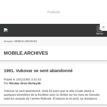
Publicité
MENU
Accueil
» MOBILE.ARCHIVES
MOBILE.ARCHIVES
1991. Vukovar se sent abandonné
Publié le 14/11/1991 à 01:03
Par
Nicolas Gros-Verheyde
Vukovar se sent abandonné. Voilà 83 jours que la ville croate située à
quelques kilomètres de la frontière avec la Serbie sur les rives du Danube
subit les assauts de l’armée fédérale. Et depuis la mi-août, sa résistance
s’amenuise de jour en jour. L’isolement...