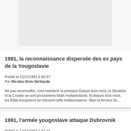
1991, la reconnaissance dispersée des ex pays
de la Yougoslavie
Publié le 13/11/1991 à 00:57
Par
Nicolas Gros-Verheyde
Ne pas reconnaître, c'est maintenir la pression Depuis trois mois, la Slovénie
et la Croatie se sont proclamées Etats indépendants. Et depuis trois mois,
les Etats européens lui refusent cette indépendance. Mais la ferveur du
“non” du début n'y est plus....
1991, l'armée yougoslave attaque Dubrovnik