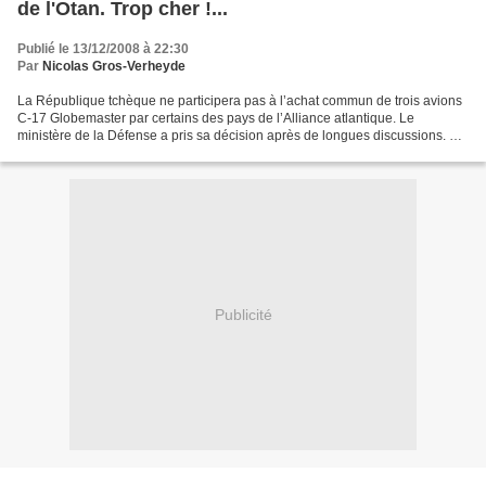
de l'Otan. Trop cher !...
Publié le 13/12/2008 à 22:30
Par
Nicolas Gros-Verheyde
La République tchèque ne participera pas à l’achat commun de trois avions
C-17 Globemaster par certains des pays de l’Alliance atlantique. Le
ministère de la Défense a pris sa décision après de longues discussions. La
semaine prochaine, le ministre de...
Publicité