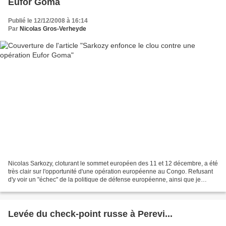
Eufor Goma
Publié le 12/12/2008 à 16:14
Par
Nicolas Gros-Verheyde
Nicolas Sarkozy, cloturant le sommet européen des 11 et 12 décembre, a été
très clair sur l'opportunité d'une opération européenne au Congo. Refusant
d'y voir un "échec" de la politique de défense européenne, ainsi que je
l'avais apostrophé, il a répondu,...
Levée du check-point russe à Perevi...