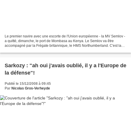
Le premier navire avec une escorte de l'Union européenne - la MV Semlov -
a quitté, dimanche, le port de Mombasa au Kenya. Le Semlov va être
accompagné par la Frégate britannique, le HMS Northumberland. C'est la
première escorte des bateaux du PAM (programme...
Sarkozy : "ah oui j'avais oublié, il y a l'Europe de
la défense"!
Publié le 15/12/2008 à 09:45
Par
Nicolas Gros-Verheyde