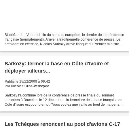
Stupéfiant ! ... Vendredi, fin du sommet européen, le dernier de la présidence
française (normalement!). Arrive la traditionnelle conférence de presse. Le
président en exercice, Nicolas Sarkozy arrive flanqué du Premier ministre
(Fillon), du ministre...
Sarkozy: fermer la base en Côte d'Ivoire et
déployer ailleurs...
Publié le 15/12/2008 à 09:42
Par
Nicolas Gros-Verheyde
Sarkozy l'a confirmé lors de la conférence de presse finale du sommet
européen à Bruxelles le 12 décembre : la fermeture de la base française en
Côte d'Ivoire est pour bientot. "Vous voulez que j’aille au bout de ma pensée,
il faudra un jour que l’on...
Les Tchèques renoncent au pool d'avions C-17