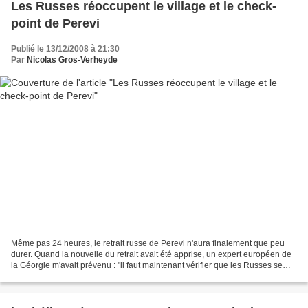
Les Russes réoccupent le village et le check-
point de Perevi
Publié le 13/12/2008 à 21:30
Par
Nicolas Gros-Verheyde
Même pas 24 heures, le retrait russe de Perevi n'aura finalement que peu
durer. Quand la nouvelle du retrait avait été apprise, un expert européen de
la Géorgie m'avait prévenu : "il faut maintenant vérifier que les Russes se
sont bien retirés". Il n'avait...