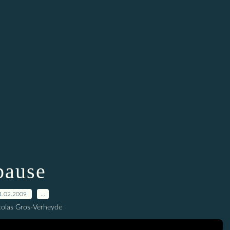
pause
1.02.2009
…
colas Gros-Verheyde