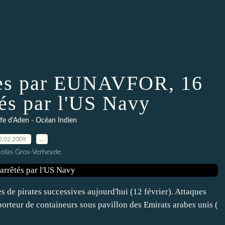
ées par EUNAVFOR, 16
tés par l'US Navy
lfe d'Aden - Océan Indien
2.02.2009
…
colas Gros-Verheyde
 de pirates successives aujourd'hui (12 février). Attaques
teur de containeurs sous pavillon des Emirats arabes unis (