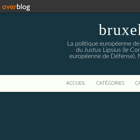
bruxe
La politique européenne de
du Justus Lipsius (le Con
européenne de Défense). Mis
ACCUEIL
CATÉGORIES
C