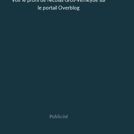
Voir le profil de
Nicolas Gros-Verheyde
sur
le portail Overblog
Publicité