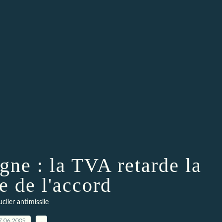
gne : la TVA retarde la
e de l'accord
clier antimissile
7.06.2009
…