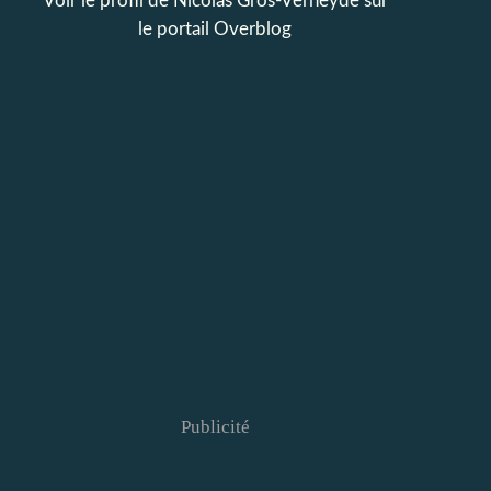
Voir le profil de
Nicolas Gros-Verheyde
sur
le portail Overblog
Publicité