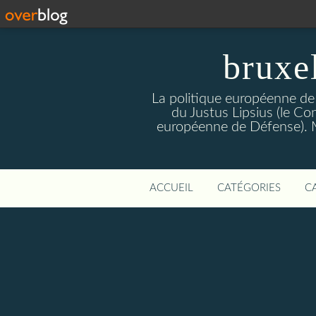
bruxe
La politique européenne de
du Justus Lipsius (le Con
européenne de Défense). Mis
ACCUEIL
CATÉGORIES
C