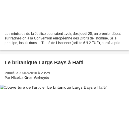
Les ministres de la Justice pourraient avoir, dès jeudi 25, un premier débat
sur l'adhésion à la Convention européenne des Droits de l'homme. Si le
principe, inscrit dans le Traité de Lisbonne (article 6 § 2 TUE), paraît a priori
assez simple, il recèle...
Le britanique Largs Bays à Haïti
Publié le 23/02/2010 à 23:29
Par
Nicolas Gros-Verheyde