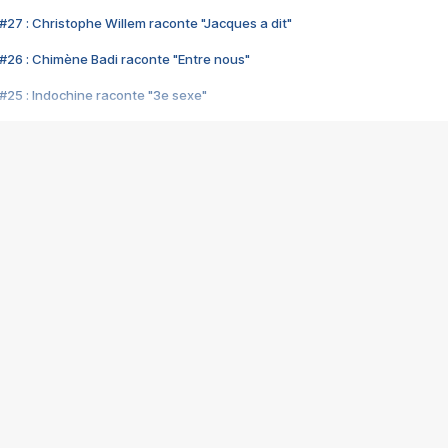
#27 : Christophe Willem raconte "Jacques a dit"
#26 : Chimène Badi raconte "Entre nous"
#25 : Indochine raconte "3e sexe"
#24 : Zaho raconte "C'est chelou"
#23 : Patrick Bruel raconte "Au café des délices"
#22 : Kyo raconte "Le chemin"
#21 : Nolwenn Leroy raconte "Cassé"
#20 : Patrick Hernandez raconte "Born to be alive"
#19 : Lorie raconte "Près de moi"
#18 : Michael Jones raconte "A nos actes manqués" (avec Jean-Jacque
#17 : Khaled raconte "Aïcha"
#16 : Corneille raconte "Parce qu'on vient de loin"