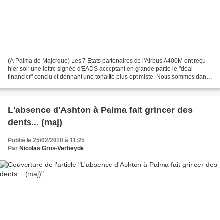
(A Palma de Majorque) Les 7 Etats partenaires de l'Airbus A400M ont reçu
hier soir une lettre signée d'EADS acceptant en grande partie le "deal
financier" conclu et donnant une tonalité plus optimiste. Nous sommes dans
« le processus final de décision...
L'absence d'Ashton à Palma fait grincer des
dents... (maj)
Publié le 25/02/2010 à 11:25
Par
Nicolas Gros-Verheyde