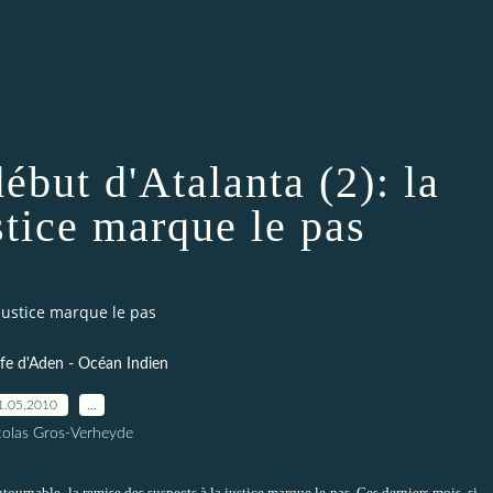
ébut d'Atalanta (2): la
stice marque le pas
 justice marque le pas
lfe d'Aden - Océan Indien
1.05.2010
…
colas Gros-Verheyde
ontournable, la remise des suspects à la justice marque le pas
. Ces derniers mois, si