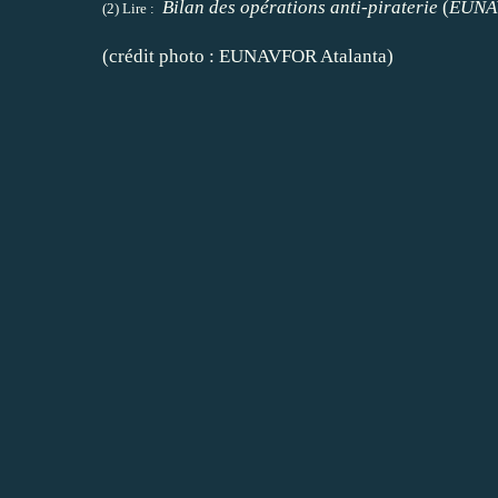
Bilan des opérations anti
-
piraterie
(
EUNAV
(2) Lire :
(crédit photo : EUNAVFOR Atalanta)