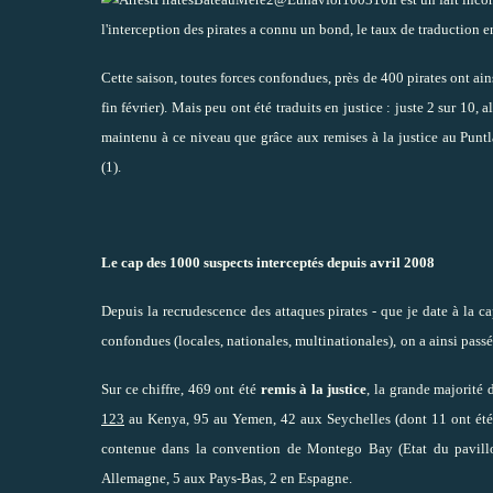
l'interception des pirates a connu un bond, le taux de traduction en
Cette saison, toutes forces confondues, p
rès de 400 pirates ont ain
fin février). Mais peu ont été traduits en justice : juste 2 sur 10, 
maintenu à ce niveau que grâce aux remises à la justice au Punt
(1
).
Le cap des 1000 suspects interceptés depuis avril 2008
Depuis la recrudescence des attaques pirates - que je date à la c
confondues (locales, nationales, multinationales)
,
on a ainsi pass
Sur ce chiffre, 469 ont été
remis à la justice
, la grande majorité 
123
au Kenya, 95 au Yemen, 42 aux Seychelles (dont 11 ont été l
contenue dans la convention de Montego Bay (Etat du pavillon
Allemagne, 5 aux Pays-Bas, 2 en Espagne.