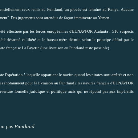
entiellement ceux remis au Puntland, un procès est terminé au Kenya. Aucune
ement". Des jugements sont attendus de façon imminente au Yemen.
a été effectuée par les forces européennes d'EUNAVFOR Atalanta : 510 suspects
 été désarmé et libéré et le bateau-mère détruit, selon le principe défini par le
ate française La Fayette (une livraison au Puntland reste possible).
e l'opération à laquelle appartient le navire quand les pirates sont arrêtés et non
s cas (notamment pour la livraison au Puntland), les navires français d'EUNAVFOR
ouverture formelle juridique et politique mais qui ne répond pas aux impératifs
ou pas
Puntland