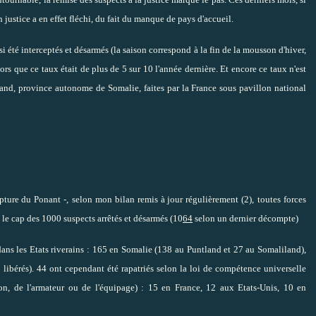
 justice a en effet fléchi, du fait du manque de pays d'accueil.
si été interceptés et désarmés (la saison correspond à la fin de la mousson d'hiver,
alors que ce taux était de plus de 5 sur 10 l'année dernière. Et encore ce taux n'est
land, province autonome de Somalie, faites par la France sous pavillon national
apture du Ponant -,
selon mon
bilan remis à jour
régulièrement (2),
toutes forces
é le cap des 1000 suspects arrêtés et désarmés (10
64
selon un dernier décompte)
dans les Etats riverains : 165 en Somalie (138 au Puntland et 27 au Somaliland),
ibérés). 44 ont cependant été rapatriés selon la loi de compétence universelle
, de l'armateur ou de l'équipage) : 15 en France, 12 aux Etats-Unis, 10 en