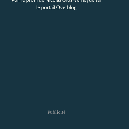
Voir le profil de
Nicolas Gros-Verheyde
sur
le portail Overblog
Publicité