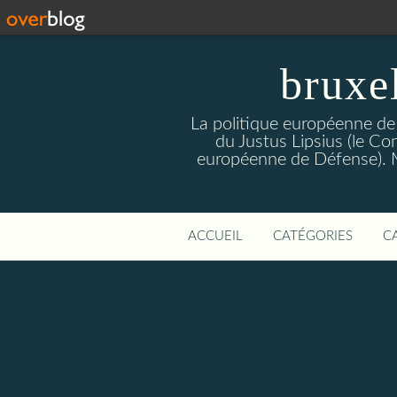
bruxe
La politique européenne de
du Justus Lipsius (le Con
européenne de Défense). Mis
ACCUEIL
CATÉGORIES
C