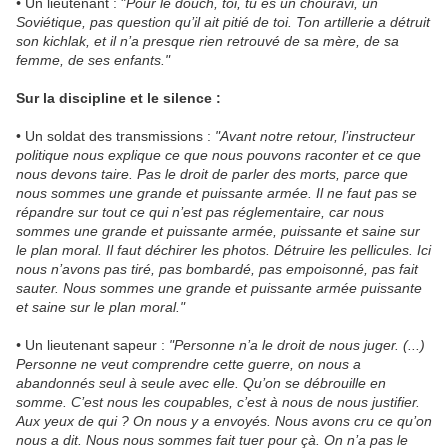
•
Un lieutenant : "
Pour le douch, toi, tu es un chouravi, un
Soviétique, pas question qu’il ait pitié de toi. Ton artillerie a détruit
son kichlak, et il n’a presque rien retrouvé de sa mère, de sa
femme, de ses enfants."
Sur la discipline et le silence :
• Un soldat des transmissions :
"Avant notre retour, l’instructeur
politique nous explique ce que nous pouvons raconter et ce que
nous devons taire. Pas le droit de parler des morts, parce que
nous sommes une grande et puissante armée. Il ne faut pas se
répandre sur tout ce qui n’est pas réglementaire, car nous
sommes une grande et puissante armée, puissante et saine sur
le plan moral. Il faut déchirer les photos. Détruire les pellicules. Ici
nous n’avons pas tiré, pas bombardé, pas empoisonné, pas fait
sauter. Nous sommes une grande et puissante armée puissante
et saine sur le plan moral."
•
Un lieutenant sapeur :
"Personne n’a le droit de nous juger. (...)
Personne ne veut comprendre cette guerre, on nous a
abandonnés seul à seule avec elle. Qu’on se débrouille en
somme. C’est nous les coupables, c’est à nous de nous justifier.
Aux yeux de qui ? On nous y a envoyés. Nous avons cru ce qu’on
nous a dit. Nous nous sommes fait tuer pour çà. On n’a pas le