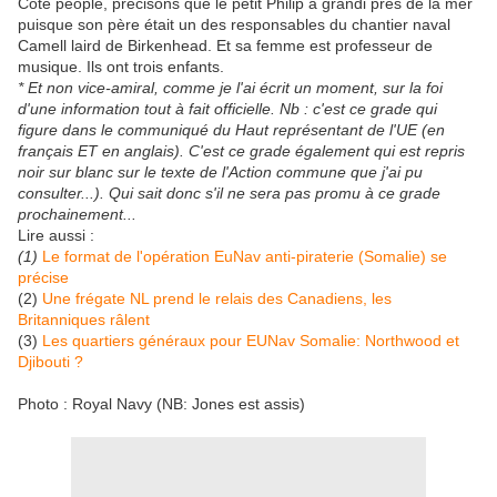
Coté people, précisons que le petit Philip a grandi près de la mer
puisque son père était un des responsables du chantier naval
Camell laird de Birkenhead. Et sa femme est professeur de
musique. Ils ont trois enfants.
* Et non vice-amiral, comme je l'ai écrit un moment, sur la foi
d'une information tout à fait officielle. Nb : c'est ce grade qui
figure dans le communiqué du Haut représentant de l'UE (en
français ET en anglais). C'est ce grade également qui est repris
noir sur blanc sur le texte de l'Action commune que j'ai pu
consulter...). Qui sait donc s'il ne sera pas promu à ce grade
prochainement...
Lire aussi :
(1)
Le format de l'opération EuNav anti-piraterie (Somalie) se
précise
(2)
Une frégate NL prend le relais des Canadiens, les
Britanniques râlent
(3)
Les quartiers généraux pour EUNav Somalie: Northwood et
Djibouti ?
Photo : Royal Navy (NB: Jones est assis)