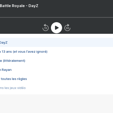
 Battle Royale - DayZ
 DayZ
 a 13 ans (et vous l'avez ignoré)
e (littéralement)
im Rayan
 toutes les règles
s les jeux vidéo
us choquant de Rockstar ? - Le scandale BULLY
e plus moche de Steam