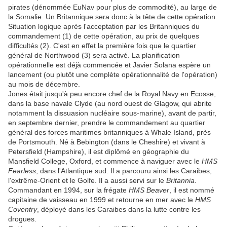
pirates (dénommée EuNav pour plus de commodité), au large de
la Somalie. Un Britannique sera donc à la tête de cette opération.
Situation logique après l'acceptation par les Britanniques du
commandement (1) de cette opération, au prix de quelques
difficultés (2). C'est en effet la première fois que le quartier
général de Northwood (3) sera activé. La planification
opérationnelle est déjà commencée et Javier Solana espère un
lancement (ou plutôt une complète opérationnalité de l'opération)
au mois de décembre.
Jones était jusqu'à peu encore chef de la Royal Navy en Ecosse,
dans la base navale Clyde (au nord ouest de Glagow, qui abrite
notamment la dissuasion nucléaire sous-marine), avant de partir,
en septembre dernier, prendre le commandement au quartier
général des forces maritimes britanniques à Whale Island, près
de Portsmouth. Né à Bebington (dans le Cheshire) et vivant à
Petersfield (Hampshire), il est diplômé en géographie du
Mansfield College, Oxford, et commence à naviguer avec le
HMS
Fearless
, dans l'Atlantique sud. Il a parcouru ainsi les Caraibes,
l'extrême-Orient et le Golfe. Il a aussi servi sur le
Britannia
.
Commandant en 1994, sur la frégate
HMS Beaver
, il est nommé
capitaine de vaisseau en 1999 et retourne en mer avec le
HMS
Coventry
, déployé dans les Caraibes dans la lutte contre les
drogues.