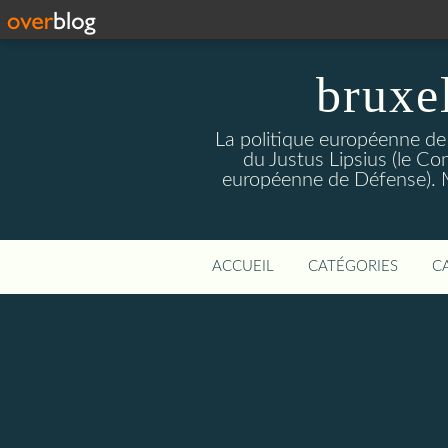
bruxe
La politique européenne de
du Justus Lipsius (le Con
européenne de Défense). Mis
ACCUEIL
CATÉGORIES
C