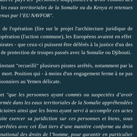
les eaux territoriales de la Somalie ou du Kenya et retenues
étenus par l’EU NAVFOR"
.
e l'opération (lire sur le projet l'
architecture juridique
de
opération (l'
action commune
), les Européens avaient en effet
pirates - que ceux-ci puissent être déférés à la justice d'un des
 de protection de troupes
passés avec la Somalie ou Djibouti.
nstant "recueilli" plusieurs pirates arrêtés, notamment par la
de mort. Position qui - à moins d'un engagement ferme à ne pas
risonniers au Yemen délicate.
fet
"que les personnes ayant commis ou suspectées d’avoir
armée dans les eaux territoriales de la Somalie appréhendées
iciaires ainsi que les biens ayant servi à accomplir ces actes
aite exercer sa juridiction sur ces personnes et biens, sous
 arrêtées avec cet État tiers d’une manière conforme au droit
rnational des droits de l’homme, pour garantir en particulier