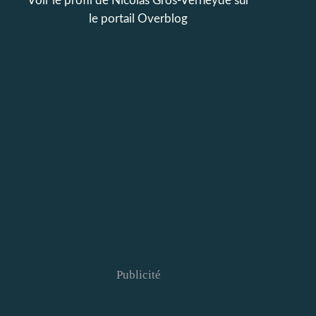
Voir le profil de
Nicolas Gros-Verheyde
sur
le portail Overblog
Publicité