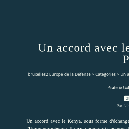
Un accord avec l
P
bruxelles2 Europe de la Défense
>
Categories
>
Un a
Piraterie Go
2
Par Ni
Un accord avec le Kenya, sous forme d'échange 
l'Union européenne. Il vise à pouvoir transférer 