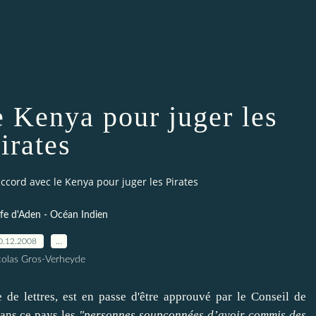
e Kenya pour juger les
irates
ccord avec le Kenya pour juger les Pirates
lfe d'Aden - Océan Indien
0.12.2008
…
colas Gros-Verheyde
de lettres, est en passe d'être approuvé par le Conseil de
dans ce pays les
"personnes soupçonnées d’avoir commis des