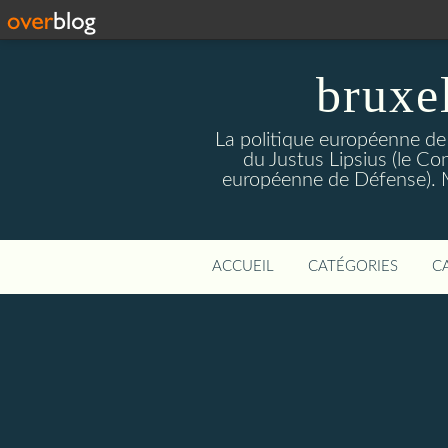
bruxe
La politique européenne de
du Justus Lipsius (le Con
européenne de Défense). Mis
ACCUEIL
CATÉGORIES
C