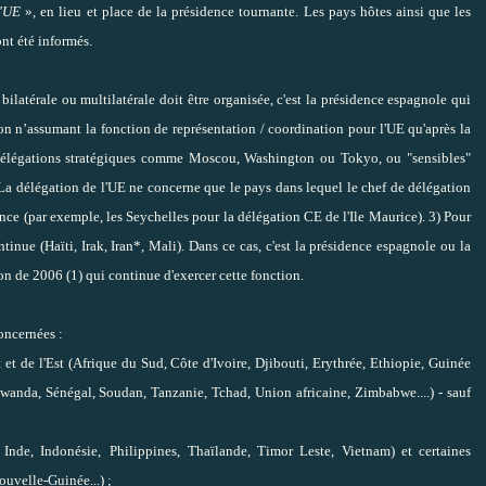
l'UE
», en lieu et place de la présidence tournante.
Les pays hôtes ainsi que les
nt été informés.
ilatérale ou multilatérale doit être organisée, c'est la présidence espagnole qui
ion n’assumant la fonction de représentation / coordination pour l'UE qu'après la
délégations stratégiques comme Moscou, Washington ou Tokyo, ou "sensibles"
 La délégation de l'UE ne concerne que le pays dans lequel le chef de délégation
ence (par exemple, les Seychelles pour la délégation CE de l'Ile Maurice). 3) Pour
tinue (Haïti, Irak, Iran*, Mali). Dans ce cas, c'est la présidence espagnole ou la
on de 2006 (1) qui continue d'exercer cette fonction.
concernées :
t et de l'Est (Afrique du Sud, Côte d'Ivoire, Djibouti, Erythrée, Ethiopie, Guinée
anda, Sénégal, Soudan, Tanzanie, Tchad, Union africaine, Zimbabwe....) - sauf
 Inde, Indonésie,
Philippines,
Thaïlande, Timor Leste, Vietnam) et certaines
ouvelle-Guinée...) ;