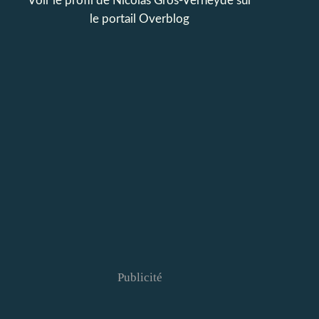
Voir le profil de
Nicolas Gros-Verheyde
sur
le portail Overblog
Publicité