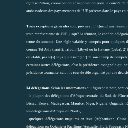
représentation, coordination et négociation pour le compte de 
ambassadeurs des pays membres de l'UE présents dans le pays en o
Trois exceptions générales
sont prévues : 1) Quand une réunion b
reste représentante de l'UE jusqu'à la réunion, le chef de délégat
tenue du sommet. Une règle valable y compris pour quelques 
comme Tel Aviv (Israël), Tripoli (Libye) ou la Havane (Cuba). 2)
est établi, pas le(s) pays qui ressort(ent) de son champ de compét
certaines autres délégations, c'est la présidence espagnole qui con
présidence tournante, selon le tour de rôle organisé par une décisi
54 délégations
. Selon les informations qui figurent la note, sont 
- la plupart des délégations d'Afrique centrale, du Sud, de l'Oues
Bissau, Kenya, Madagascar, Maurice, Niger, Nigeria, Ouganda, Rw
les délégations d'Afrique du Nord -,
- quelques
délégations majeures en Asie (Afghanistan, Chine,
délégations en
Océanie et Pacifique (Australie, Fidji, Papouasie N