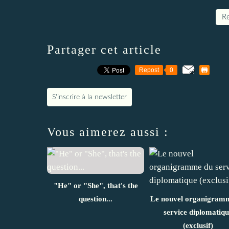
Re
Partager cet article
Repost
0
S'inscrire à la newsletter
Vous aimerez aussi :
"He" or "She", that's the
question...
Le nouvel organigram
service diplomatiqu
(exclusif)