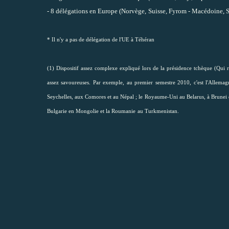
- 8 délégations en Europe (
Norvège,
Suisse, Fyrom - Macédoine, S
* Il n'y a pas de délégation de l'UE à Téhéran
(1) Dispositif assez complexe expliqué lors de la présidence tchèque (
Qui r
assez savoureuses. Par exemple, au premier semestre 2010, c'est l'Allema
Seychelles, aux Comores et au Népal ; le Royaume-Uni au Belarus, à Brunei et
Bulgarie en Mongolie et la Roumanie
au Turkmenistan.