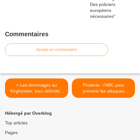
Commentaires
Ajouter un commentaire
< Les dommages au
Piraterie - l'ABC pour
Kirghizstan: bien délimités.
prévenir les attaques
Les cartes satellites parlent
pirates : dernière édition ! >
Hébergé par Overblog
Top articles
Pages