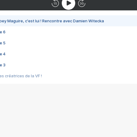
bey Maguire, c'est lui ! Rencontre avec Damien Witecka
e 6
e 5
e 4
e 3
s créatrices de la VF !
e 2
e 1
e Mektoub My Love arrive enfin ! Rencontre avec Shaïn Boumedine et Sal
i : après Toni en famille
elle réalise le bouleversant Dites lui que je l'aime