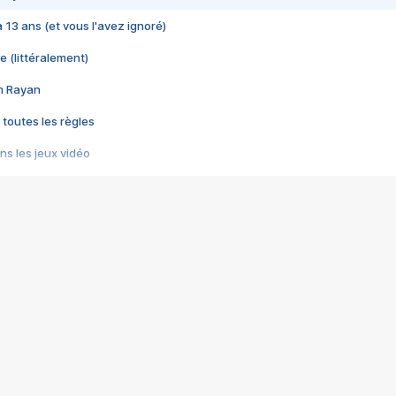
 a 13 ans (et vous l'avez ignoré)
e (littéralement)
im Rayan
 toutes les règles
s les jeux vidéo
us choquant de Rockstar ? - Le scandale BULLY
e plus moche de Steam
du RÊVE tourne au CAUCHEMAR
pendant 8 heures
it… à tort
umiliés par un jeu vidéo
ire - Final Fantasy 8