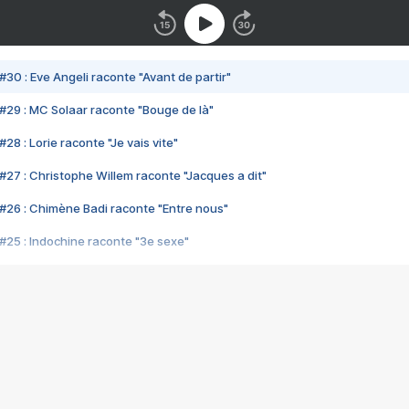
#30 : Eve Angeli raconte "Avant de partir"
#29 : MC Solaar raconte "Bouge de là"
28 : Lorie raconte "Je vais vite"
#27 : Christophe Willem raconte "Jacques a dit"
#26 : Chimène Badi raconte "Entre nous"
#25 : Indochine raconte "3e sexe"
#24 : Zaho raconte "C'est chelou"
#23 : Patrick Bruel raconte "Au café des délices"
#22 : Kyo raconte "Le chemin"
#21 : Nolwenn Leroy raconte "Cassé"
#20 : Patrick Hernandez raconte "Born to be alive"