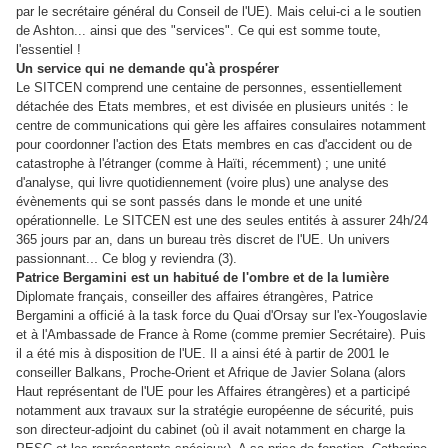
par le secrétaire général du Conseil de l'UE). Mais celui-ci
a le soutien
de Ashton... ainsi que des "services". Ce qui est somme toute,
l'essentiel !
Un service qui ne demande qu'à prospérer
Le SITCEN comprend une centaine de personnes, essentiellement
détachée des Etats membres, et est divisée en plusieurs unités : le
centre de communications qui gère les affaires consulaires notamment
pour coordonner l'action des Etats membres en cas d'accident ou de
catastrophe à l'étranger (comme à Haïti, récemment) ; une unité
d'analyse, qui livre quotidiennement (voire plus) une analyse des
évènements qui se sont passés dans le monde et une unité
opérationnelle. Le SITCEN est une des seules entités à assurer 24h/24
365 jours par an, dans un bureau très discret de l'UE. Un univers
..
passionnant.
Ce blog y reviendra
(3).
Patrice Bergamini est un habitué de l'ombre et de la lumière
Diplomate français, conseiller des affaires étrangères, Patrice
Bergamini
a officié à la task force du Quai d'Orsay sur l'ex-Yougoslavie
et à l'Ambassade de France à Rome (comme premier Secrétaire). Puis
il a été mis à disposition de l'UE
. Il a ainsi été à partir de 2001 le
conseiller Balkans, Proche-Orient et Afrique
de Javier Solana
(alors
Haut représentant de l'UE pour les Affaires étrangères) et a participé
notamment aux travaux sur la stratégie européenne de sécurité, puis
son directeur-adjoint du cabinet (où il avait notamment en charge la