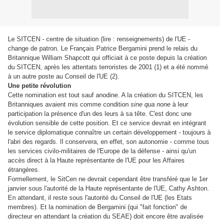
Le SITCEN - centre de situation (lire : renseignements) de l'UE -
change de patron.
Le Français Patrice Bergamini prend le relais
du
Britannique William Shapcott qui officiait à ce poste depuis la création
du SITCEN, après les attentats terroristes de 2001 (1) et a été nommé
à un autre poste au Conseil de l'UE (2).
Une petite révolution
Cette nomination est tout sauf anodine. A la création du SITCEN, les
Britanniques avaient mis comme condition
sine qua none
à leur
participation la présence d'un des leurs à sa tête. C'est donc une
évolution sensible de cette position. Et ce service devrait en intégrant
le service diplomatique connaître un certain développement - toujours à
l'abri des regards. Il conservera, en effet, son autonomie - comme tous
les services civilo-militaires de l'Europe de la défense - ainsi qu'un
accès direct à la Haute représentante de l'UE pour les Affaires
étrangères.
Formellement,
le SitCen ne devrait cependant être transféré que le 1er
janvier sous l'autorité de la Haute représentante de l'UE, Cathy Ashton.
En attendant, il reste sous l'autorité du Conseil de l'UE (les Etats
membres). Et la
nomination de
Bergamini
(qui "fait fonction" de
directeur en attendant la création du SEAE) doit encore être avalisée