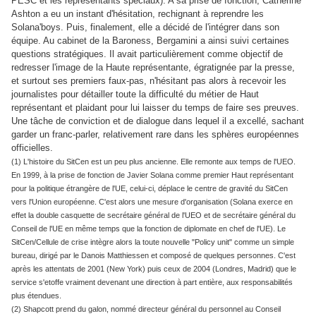
PESC et les représentants spéciaux). A sa prise de fonction, Catherine
Ashton a eu un instant d'hésitation, rechignant à reprendre les
Solana'boys. Puis, finalement, elle a décidé de l'intégrer dans son
équipe. Au cabinet de la Baroness, Bergamini a ainsi suivi certaines
questions stratégiques. Il avait particulièrement comme objectif de
redresser l'image de la Haute représentante, égratignée par la presse,
et surtout ses premiers faux-pas, n'hésitant pas alors à recevoir les
journalistes pour détailler toute la difficulté du métier de Haut
représentant et plaidant pour lui laisser du temps de faire ses preuves.
Une tâche de conviction et de dialogue dans lequel il a excellé, sachant
garder un franc-parler, relativement rare dans les sphères européennes
officielles.
(1) L'histoire du SitCen est un peu plus ancienne. Elle remonte aux temps de l'UEO.
En 1999, à la prise de fonction de Javier Solana comme premier Haut représentant
pour la politique étrangère de l'UE, celui-ci, déplace le centre de gravité du SitCen
vers l'Union européenne. C'est alors une mesure d'organisation (Solana exerce en
effet la double casquette de secrétaire général de l'UEO et de secrétaire général du
Conseil de l'UE en même temps que la fonction de diplomate en chef de l'UE). Le
SitCen/Cellule de crise intègre alors la toute nouvelle "Policy unit" comme un simple
bureau, dirigé par le Danois Matthiessen et composé de quelques personnes. C'est
après les attentats de 2001 (New York) puis ceux de 2004 (Londres, Madrid) que le
service s'etoffe vraiment devenant une direction à part entière, aux responsabilités
plus étendues.
(2) Shapcott prend du galon, nommé directeur général du personnel au Conseil