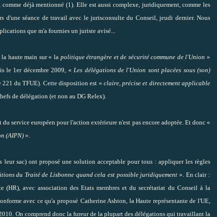
nt, comme déjà mentionné (1). Elle est aussi complexe, juridiquement, comme les
rs d'une séance de travail avec le jurisconsulte du Conseil, jeudi dernier. Nous
lications que m'a fournies un juriste avisé...
 la haute main sur « la
politique étrangère et de sécurité commune de l'Union
»
is le 1er décembre 2009, «
Les délégations de l'Union sont placées sous (son)
le 221 du TFUE). Cette disposition est «
claire, précise et directement applicable
chefs de délégation (et non au DG Relex).
nt du service européen pour l'action extérieure n'est pas encore adoptée. Et donc «
on (AIPN)
».
ans leur sac) ont proposé une solution acceptable pour tous : appliquer les règles
itions du Traité de Lisbonne quand cela est possible juridiquement
». En clair :
te (HR)
, avec association des Etats membres et du secrétariat du Conseil à la
conforme avec ce qu'a proposé
Catherine Ashton, la Haute représentante de l'UE,
2010. On comprend donc la fureur de la plupart des délégations qui travaillant la