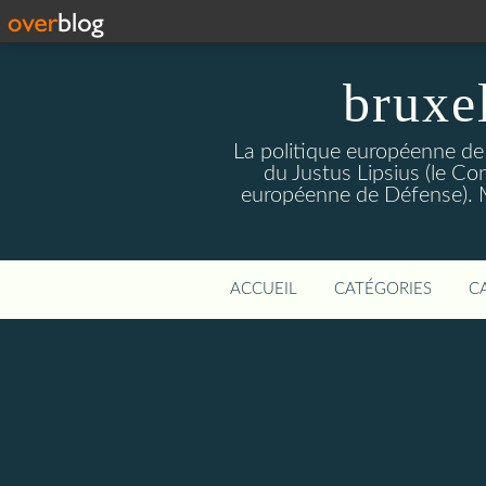
bruxe
La politique européenne de
du Justus Lipsius (le Con
européenne de Défense). Mis
ACCUEIL
CATÉGORIES
C