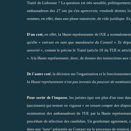
Traité de Lisbonne ? La question est très sensible, politiqueme
ambassadeurs des 27 ont pu s'en apercevoir, vendredi dernier, lo
sommes, en effet, dans une phase transitoire, de vide juridique. Exp
D'un coté,
en effet, la Haute représentante de l'UE a normalement
qu'elle «
exécute en tant que mandataire du Conseil
». Et depu
autorité
», comme le précise le Traité (article 18 du TUE et artic
». A la Haute représentante, donc, de donner des instructions aux 
De l'autre coté
, la décision sur l'organisation et le fonctionneme
la Haute représentante n'est pas investie du pouvoir de nominati
Pour sortir de l'impasse
, les juristes (qui ont plus d'un tour d
(anciennes) qui restent en vigueur «
en tenant compte des dispos
nomination des ambassadeurs de l'UE
par la Haute représentan
procédure de sélection des candidats. Un gentleman agreement, 
dans une "note" présentée au Coreper sur le processus de rotation 