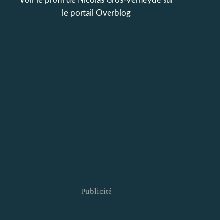
Voir le profil de
Nicolas Gros-Verheyde
sur
le portail Overblog
Publicité