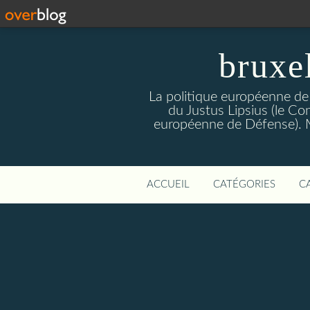
bruxe
La politique européenne de
du Justus Lipsius (le Con
européenne de Défense). Mis
ACCUEIL
CATÉGORIES
C