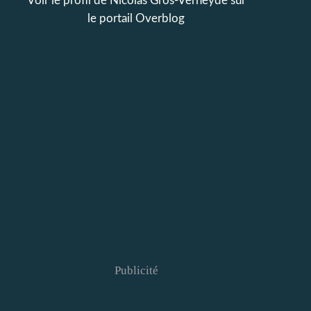
Voir le profil de
Nicolas Gros-Verheyde
sur
le portail Overblog
Publicité