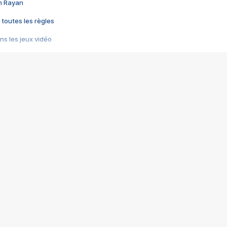
im Rayan
 toutes les règles
s les jeux vidéo
us choquant de Rockstar ? - Le scandale BULLY
e plus moche de Steam
du RÊVE tourne au CAUCHEMAR
pendant 8 heures
it… à tort
umiliés par un jeu vidéo
ire - Final Fantasy 8
ti un empire - Age of Empires
story DOFUS
tard, il crée l'un des pires jeux de tous les temps, MindsEye.