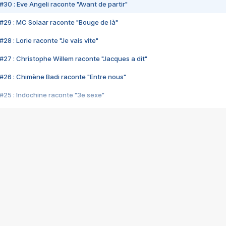
#30 : Eve Angeli raconte "Avant de partir"
#29 : MC Solaar raconte "Bouge de là"
28 : Lorie raconte "Je vais vite"
#27 : Christophe Willem raconte "Jacques a dit"
#26 : Chimène Badi raconte "Entre nous"
#25 : Indochine raconte "3e sexe"
#24 : Zaho raconte "C'est chelou"
#23 : Patrick Bruel raconte "Au café des délices"
#22 : Kyo raconte "Le chemin"
#21 : Nolwenn Leroy raconte "Cassé"
#20 : Patrick Hernandez raconte "Born to be alive"
#19 : Lorie raconte "Près de moi"
#18 : Michael Jones raconte "A nos actes manqués" (avec Jean-Jacque