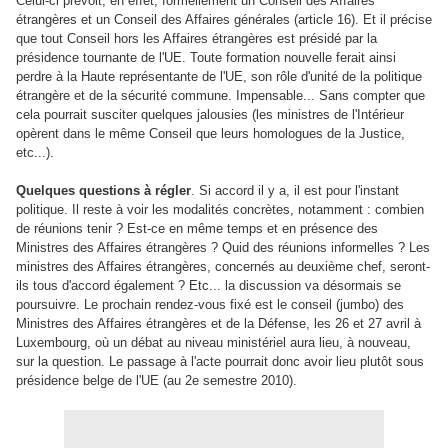
Celui-ci prévoit, en effet, formellement un Conseil des Affaires
étrangères et un Conseil des Affaires générales (article 16). Et il précise
que tout Conseil hors les Affaires étrangères est présidé par la
présidence tournante de l'UE. Toute formation nouvelle ferait ainsi
perdre à la Haute représentante de l'UE, son rôle d'unité de la politique
étrangère et de la sécurité commune. Impensable... Sans compter que
c
ela pourrait susciter quelques jalousies (les ministres de l'Intérieur
opèrent dans le même Conseil que leurs homologues de la Justice,
etc...).
Quelques questions à régler
. Si accord il y a, il est pour l'instant
politique. Il reste à voir les modalités concrètes, notamment : combien
de réunions tenir ? Est-ce en même temps et en présence des
Ministres des Affaires étrangères ? Quid des réunions informelles ? Les
ministres des Affaires étrangères, concernés au deuxième chef, seront-
ils tous d'accord également ? Etc... la discussion va désormais se
poursuivre. Le prochain rendez-vous fixé est le conseil (jumbo) des
Ministres des Affaires étrangères et de la Défense, les 26 et 27 avril à
Luxembourg, où un débat au niveau ministériel aura lieu, à nouveau,
sur la question. Le passage à l'acte pourrait donc avoir lieu plutôt sous
présidence belge de l'UE (au 2e semestre 2010).