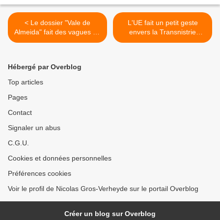
< Le dossier "Vale de
L'UE fait un petit geste
Almeida" fait des vagues au
envers la Transnistrie
Conseil...
moldave >
Hébergé par Overblog
Top articles
Pages
Contact
Signaler un abus
C.G.U.
Cookies et données personnelles
Préférences cookies
Voir le profil de Nicolas Gros-Verheyde sur le portail Overblog
Créer un blog sur Overblog