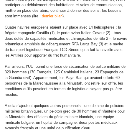
participer au déblaiement des habitations et voies de communication,
mettre en place des abris, continuer à donner des soins, les besoins
sont immenses (lire :
dernier bilan
).
Quatre navires européens étaient sur place avec 14 hélicoptères : la
frégate espagnole Castilla (1), le porte-avion Italien Cavour (2) - tous
deux dotés de capacités médicales et chirurgicales de rôle 2 -,
le navire
britannique
amphibie de débarquement RFA
Largs Bay (3) et le navire
de transport logistique Français TCD Siroco qui a fait la navette avec
les Antilles pour apporter du fret humanitaire.
Par ailleurs,
l’UE fournit une force de sécurisation de police militaire de
320
hommes (170 Français, 125 Carabinieri Italiens, 23 Espagnols de
la
Guardia civil
). Apparemment, les Pays-Bas qui avaient offerts 60
personnes de la Marechaussee à la Minustah, ont retiré leur offre, les
conditions qu'ils posaient en termes de logistique n'ayant pas pu être
résolus.
A cela s'ajoutent quelques autres personnels : une dizaine de policiers
militaires britanniques, un peloton grec de 30 hommes d'infanterie pour
la Minustah, des officiers du génie militaire irlandais, une équipe
médicale bulgare, un hopital de campagne, deux postes médicaux
avancés français et une unité de purification d'eau...