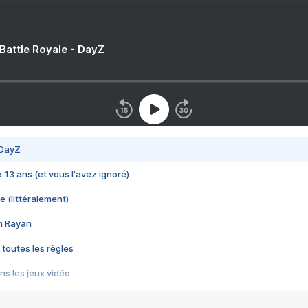
 Battle Royale - DayZ
 DayZ
 a 13 ans (et vous l'avez ignoré)
e (littéralement)
im Rayan
 toutes les règles
s les jeux vidéo
us choquant de Rockstar ? - Le scandale BULLY