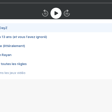
 DayZ
 a 13 ans (et vous l'avez ignoré)
e (littéralement)
im Rayan
 toutes les règles
s les jeux vidéo
us choquant de Rockstar ? - Le scandale BULLY
e plus moche de Steam
du RÊVE tourne au CAUCHEMAR
pendant 8 heures