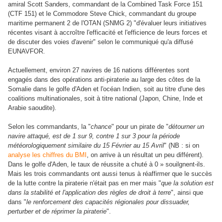
amiral Scott Sanders, commandant de la Combined Task Force 151
(CTF 151) et le Commodore Steve Chick, commandant du groupe
maritime permanent 2 de l'OTAN (SNMG 2) "d'évaluer leurs initiatives
récentes visant à accroître l'efficacité et l'efficience de leurs forces et
de discuter des voies d'avenir" selon le communiqué qu'a diffusé
EUNAVFOR.
Actuellement, environ 27 navires de 16 nations différentes sont
engagés dans des opérations anti-piraterie au large des côtes de la
Somalie dans le golfe d'Aden et l'océan Indien, soit au titre d'une des
coalitions multinationales, soit à titre national (Japon, Chine, Inde et
Arabie saoudite).
Selon les commandants, la "
chance
" pour un pirate de "
détourner un
navire attaqué, est de 1 sur 9, contre 1 sur 3 pour la période
météorologiquement similaire du 15 Février au 15 Avril
" (NB : si on
analyse les chiffres du BMI
, on arrive à un résultat un peu différent).
Dans le golfe d'Aden, le taux de réussite a chuté à 0 » souilgnent-ils.
Mais l
es trois commandants ont aussi tenus à réaffirmer que le succès
de la lutte contre la piraterie n'était pas en mer mais "
que la solution est
dans la stabilité et l'application des règles de droit à terre
", ainsi que
dans "
le renforcement des capacités régionales pour dissuader,
perturber et de réprimer la piraterie
".