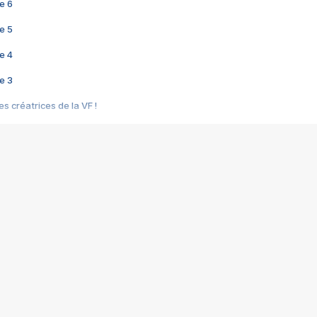
e 6
e 5
e 4
e 3
s créatrices de la VF !
e 2
e 1
e Mektoub My Love arrive enfin ! Rencontre avec Shaïn Boumedine et Sal
i : après Toni en famille
elle réalise le bouleversant Dites lui que je l'aime
ais ! Rencontre autour de Vie privée de Rebecca Zlotowski
 de Marguerite, Grave... Rencontre avec Ella Rumpf
 Les Rêveurs, un film intime sur la santé mentale