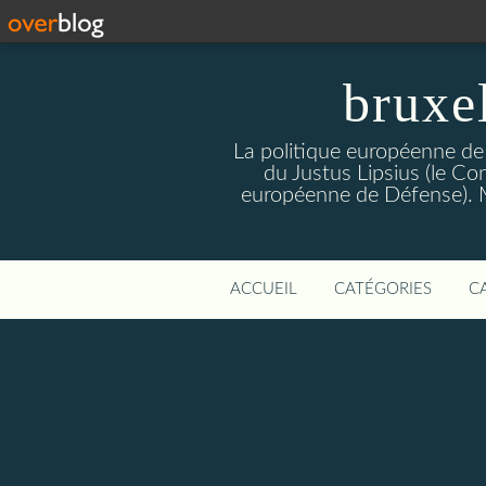
bruxe
La politique européenne de
du Justus Lipsius (le Con
européenne de Défense). Mis
ACCUEIL
CATÉGORIES
C