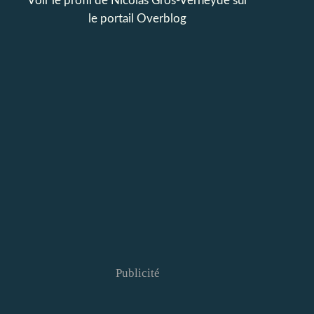
Voir le profil de
Nicolas Gros-Verheyde
sur
le portail Overblog
Publicité