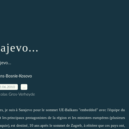
ajevo...
jevo...
ans-Bosnie-Kosovo
2.06.2010
…
colas Gros-Verheyde
es, je suis à Sarajevo pour le sommet UE-Balkans "embedded" avec l'équipe du
 les principaux protagonistes de la région et les ministres européens (plusieurs
quie), est destiné, 10 ans après le sommet de Zagreb, à réitérer que ces pays ont,