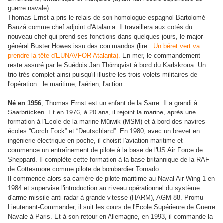
guerre navale)
Thomas Ernst a pris le relais de son homologue espagnol
Bartolomé
Bauzá comme chef adjoint d'Atalanta. Il travaillera aux cotés du
nouveau chef qui prend ses fonctions dans quelques jours, le major-
général Buster Howes issu des commandos (lire :
Un béret vert va
prendre la tête d'EUNAVFOR Atalanta).
En mer, le commandement
reste assuré par le Suédois Jan Thörnqvist à bord du Karlskrona. Un
trio très complet ainsi puisqu'il illustre les trois volets militaires de
l'opération : le maritime, l'aérien, l'action.
Né en 1956
, Thomas Ernst est un enfant de la Sarre. Il a grandi à
Saarbrücken. Et en 1976, à 20 ans, il rejoint la marine, après une
formation à l'Ecole de la marine Mürwik (MSM) et à bord des navires-
écoles “Gorch Fock” et “Deutschland”. En 1980, avec un brevet en
ingénierie électrique en poche, il choisit l'aviation maritime et
commence un entraînement de pilote à la base de l'US Air Force de
Sheppard
. Il complète cette formation à la base britannique de la RAF
de
Cottesmore comme pilote de bombardier
Tornado.
Il commence alors sa carrière de pilote maritime au Naval Air Wing 1 en
1984 et supervise l'introduction au niveau opérationnel du système
d'arme missile anti-radar à grande vitesse (HARM), AGM 88. Promu
Lieutenant-Commander, il suit les cours de l'Ecole Supérieure de Guerre
Navale à Paris. Et à son retour en Allemagne, en 1993, il commande la