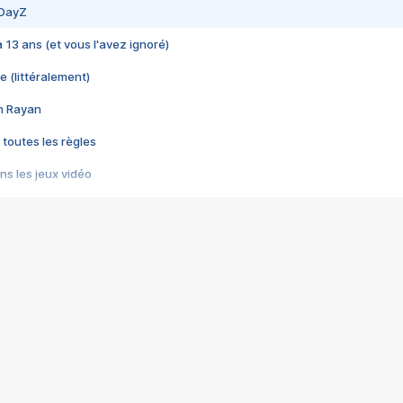
 DayZ
 a 13 ans (et vous l'avez ignoré)
e (littéralement)
im Rayan
 toutes les règles
s les jeux vidéo
us choquant de Rockstar ? - Le scandale BULLY
e plus moche de Steam
du RÊVE tourne au CAUCHEMAR
pendant 8 heures
it… à tort
umiliés par un jeu vidéo
ire - Final Fantasy 8