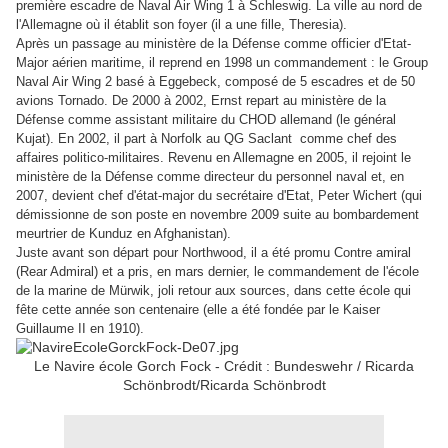
première escadre de Naval Air Wing 1 à Schleswig. La ville au nord de
l'Allemagne où il établit son foyer (il a une fille, Theresia).
Après un passage au ministère de la Défense comme officier d'Etat-
Major aérien maritime, il reprend en 1998 un commandement : le Group
Naval Air Wing 2 basé à Eggebeck, composé de 5 escadres et de 50
avions Tornado. De 2000 à 2002, Ernst repart au ministère de la
Défense comme assistant militaire du CHOD allemand (le général
Kujat). En 2002, il part à Norfolk
au QG Saclant
comme chef des
affaires politico-militaires. Revenu en Allemagne en 2005, il rejoint le
ministère de la Défense comme directeur du personnel naval et,
e
n
2007,
devient chef d'état-major du secrétaire d'Etat,
Peter Wichert (qui
démissionne de son poste en novembre 2009 suite au bombardement
meurtrier de Kunduz en Afghanistan).
Juste avant son départ pour Northwood, il a été
promu Contre amiral
(Rear Admiral) et
a pris, en mars dernier, le commandement de l'école
de la marine de Mürwik, joli retour aux sources, dans cette école qui
fête cette année son centenaire (elle a été fondée par le Kaiser
Guillaume II en 1910)
.
Le Navire école Gorch Fock - Crédit : Bundeswehr / Ricarda
Schönbrodt/Ricarda Schönbrodt