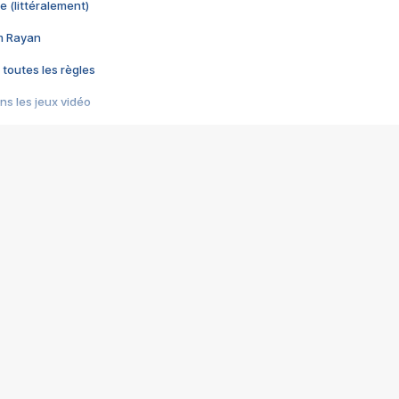
e (littéralement)
im Rayan
 toutes les règles
s les jeux vidéo
us choquant de Rockstar ? - Le scandale BULLY
e plus moche de Steam
du RÊVE tourne au CAUCHEMAR
pendant 8 heures
it… à tort
umiliés par un jeu vidéo
ire - Final Fantasy 8
ti un empire - Age of Empires
story DOFUS