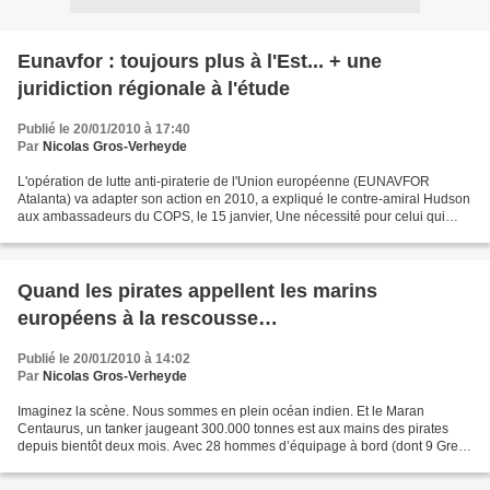
Eunavfor : toujours plus à l'Est... + une
juridiction régionale à l'étude
Publié le 20/01/2010 à 17:40
Par
Nicolas Gros-Verheyde
L'opération de lutte anti-piraterie de l'Union européenne (EUNAVFOR
Atalanta) va adapter son action en 2010, a expliqué le contre-amiral Hudson
aux ambassadeurs du COPS, le 15 janvier, Une nécessité pour celui qui
commande la flotte européenne de lutte...
Quand les pirates appellent les marins
européens à la rescousse…
Publié le 20/01/2010 à 14:02
Par
Nicolas Gros-Verheyde
Imaginez la scène. Nous sommes en plein océan indien. Et le Maran
Centaurus, un tanker jaugeant 300.000 tonnes est aux mains des pirates
depuis bientôt deux mois. Avec 28 hommes d’équipage à bord (dont 9 Grecs
et 1 Roumain). Le dénouement est proche....