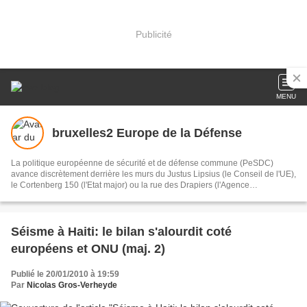
Publicité
MENU
bruxelles2 Europe de la Défense
La politique européenne de sécurité et de défense commune (PeSDC)
avance discrètement derrière les murs du Justus Lipsius (le Conseil de l'UE),
le Cortenberg 150 (l'Etat major) ou la rue des Drapiers (l'Agence
européenne de Défense). Missions militaires et civiles (Kosovo, Tchad,
Afghanistan, Israël, Ouganda, Irak...), logistique et transport aérien
Séisme à Haiti: le bilan s'alourdit coté
européens et ONU (maj. 2)
Publié le 20/01/2010 à 19:59
Par
Nicolas Gros-Verheyde