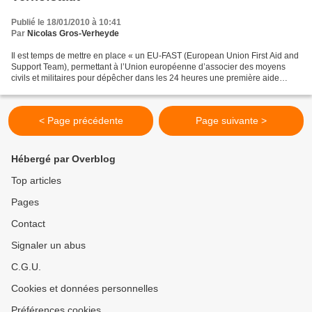
Publié le 18/01/2010 à 10:41
Par
Nicolas Gros-Verheyde
Il est temps de mettre en place « un EU-FAST (European Union First Aid and
Support Team), permettant à l’Union européenne d’associer des moyens
civils et militaires pour dépêcher dans les 24 heures une première aide
humanitaire d’urgence. » explique dans...
< Page précédente
Page suivante >
Hébergé par Overblog
Top articles
Pages
Contact
Signaler un abus
C.G.U.
Cookies et données personnelles
Préférences cookies