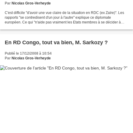
Par
Nicolas Gros-Verheyde
C'est difficile "d'avoir une vue claire de la situation en RDC (ex Zaïre)". Les
rapports "se contredisent d'un jour à l'autre" explique ce diplomate
européen. Ce qui "n'aide pas vraiment les Etats membres à se décider à
intervenir". D'autant que l'impression...
En RD Congo, tout va bien, M. Sarkozy ?
Publié le 17/12/2008 à 10:54
Par
Nicolas Gros-Verheyde