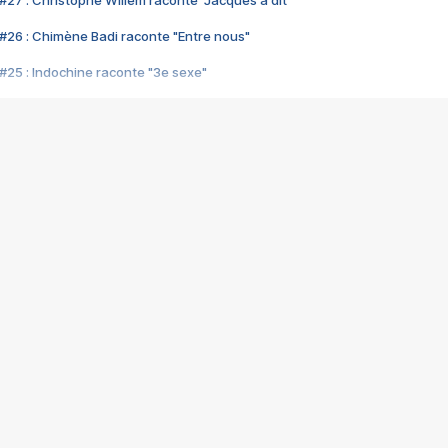
#27 : Christophe Willem raconte "Jacques a dit"
#26 : Chimène Badi raconte "Entre nous"
#25 : Indochine raconte "3e sexe"
#24 : Zaho raconte "C'est chelou"
#23 : Patrick Bruel raconte "Au café des délices"
#22 : Kyo raconte "Le chemin"
#21 : Nolwenn Leroy raconte "Cassé"
#20 : Patrick Hernandez raconte "Born to be alive"
#19 : Lorie raconte "Près de moi"
#18 : Michael Jones raconte "A nos actes manqués" (avec Jean-Jacque
#17 : Khaled raconte "Aïcha"
#16 : Corneille raconte "Parce qu'on vient de loin"
#15 : Indochine raconte "L'aventurier"