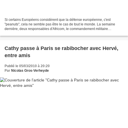
Si certains Européens considèrent que la défense européenne, c'est
"peanuts", cela ne semble pas être le cas de tout le monde. La semaine
dernière, deux responsables d'Africom, le commandement militaire
américain en Afrique, étaient en visite à Bruxelles....
Cathy passe à Paris se rabibocher avec Hervé,
entre amis
Publié le 05/03/2010 à 20:20
Par
Nicolas Gros-Verheyde