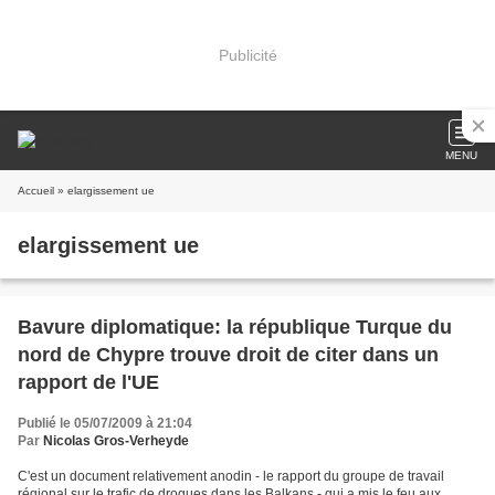
Publicité
MENU
Accueil
» elargissement ue
elargissement ue
Bavure diplomatique: la république Turque du
nord de Chypre trouve droit de citer dans un
rapport de l'UE
Publié le 05/07/2009 à 21:04
Par
Nicolas Gros-Verheyde
C'est un document relativement anodin - le rapport du groupe de travail
régional sur le trafic de drogues dans les Balkans - qui a mis le feu aux