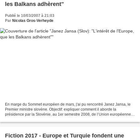
les Balkans adhèrent"
Publié le 10/03/2007 à 21:03
Par
Nicolas Gros-Verheyde
En marge du Sommet européen de mars, j'ai pu rencontré Janez Jansa, le
Premier ministre slovène. Objectif: expliquer comment il aborde la
présidence par la Slovénie, au 1er semestre 2008, de l’Union européenne et
notamment la question de l'élargissement...
Fiction 2017 - Europe et Turquie fondent une