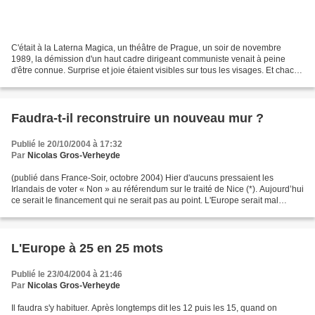
C'était à la Laterna Magica, un théâtre de Prague, un soir de novembre
1989, la démission d'un haut cadre dirigeant communiste venait à peine
d'être connue. Surprise et joie étaient visibles sur tous les visages. Et chacun
se prenait à espérer. Après...
Faudra-t-il reconstruire un nouveau mur ?
Publié le 20/10/2004 à 17:32
Par
Nicolas Gros-Verheyde
(publié dans France-Soir, octobre 2004) Hier d'aucuns pressaient les
Irlandais de voter « Non » au référendum sur le traité de Nice (*). Aujourd’hui
ce serait le financement qui ne serait pas au point. L'Europe serait mal
préparée ; les pays candidats...
L'Europe à 25 en 25 mots
Publié le 23/04/2004 à 21:46
Par
Nicolas Gros-Verheyde
Il faudra s'y habituer. Après longtemps dit les 12 puis les 15, quand on