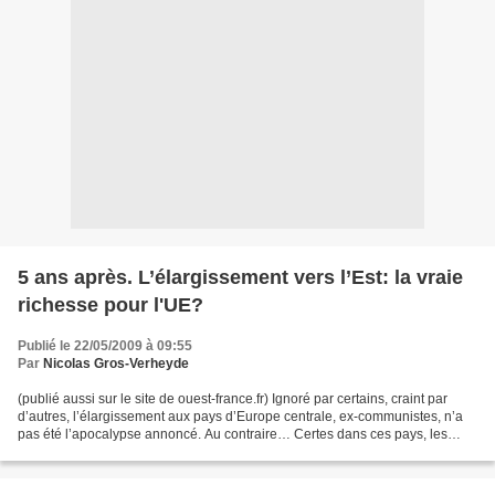
5 ans après. L’élargissement vers l’Est: la vraie
richesse pour l'UE?
Publié le 22/05/2009 à 09:55
Par
Nicolas Gros-Verheyde
(publié aussi sur le site de ouest-france.fr) Ignoré par certains, craint par
d’autres, l’élargissement aux pays d’Europe centrale, ex-communistes, n’a
pas été l’apocalypse annoncé. Au contraire… Certes dans ces pays, les
niveaux de vie restent encore...