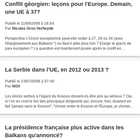
Conflit géorgien: leçons pour l'Europe. Demain,
une UE à 37?
Publié le 11/09/2008 à 18:04
Par
Nicolas Gros-Verheyde
Perspective L'Union européenne peut-elle rester à 27, 28 ou 34 (avec
l'élargissement aux Balkans *) ou faut-il aller plus loin ? Elargir le glacis de
paix européen ? La question est maintenant posée après le conflt en
Géorgie. Non pas de manière économique...
La Serbie dans l’UE, en 2012 ou 2013 ?
Publié le 23/07/2008 à 07:40
Par
NGV
Les émois serbes à l’égard du Kosovo doivent-ils être pris au sérieux ? Oui,
si l’on en croit le ton des principaux dirigeants qui, encore, hier, disaient en
fait "jamais sans le Kosovo", "choisir entre le Kosovo et l'Europe, je choisis
c'est le Kosovo"......
La présidence française plus active dans les
Balkans qu'annoncé?