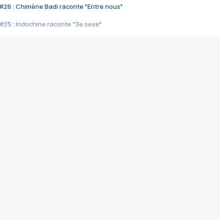
#26 : Chimène Badi raconte "Entre nous"
#25 : Indochine raconte "3e sexe"
#24 : Zaho raconte "C'est chelou"
#23 : Patrick Bruel raconte "Au café des délices"
#22 : Kyo raconte "Le chemin"
#21 : Nolwenn Leroy raconte "Cassé"
#20 : Patrick Hernandez raconte "Born to be alive"
#19 : Lorie raconte "Près de moi"
#18 : Michael Jones raconte "A nos actes manqués" (avec Jean-Jacque
#17 : Khaled raconte "Aïcha"
#16 : Corneille raconte "Parce qu'on vient de loin"
#15 : Indochine raconte "L'aventurier"
14 : Lorie raconte "Sur un air latino"