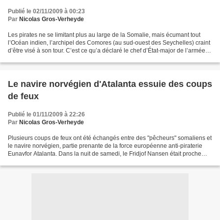
Publié le 02/11/2009 à 00:23
Par
Nicolas Gros-Verheyde
Les pirates ne se limitant plus au large de la Somalie, mais écumant tout
l’Océan indien, l’archipel des Comores (au sud-ouest des Seychelles) craint
d’être visé à son tour. C’est ce qu’a déclaré le chef d’État-major de l’armée
comorienne le Brigadier...
Le navire norvégien d'Atalanta essuie des coups
de feux
Publié le 01/11/2009 à 22:26
Par
Nicolas Gros-Verheyde
Plusieurs coups de feux ont été échangés entre des "pêcheurs" somaliens et
le navire norvégien, partie prenante de la force européenne anti-piraterie
Eunavfor Atalanta. Dans la nuit de samedi, le Fridjof Nansen était proche
des côtes somaliennes, à 12...