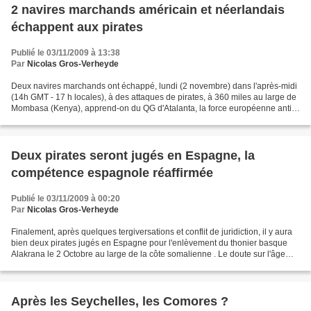
2 navires marchands américain et néerlandais
échappent aux pirates
Publié le 03/11/2009 à 13:38
Par
Nicolas Gros-Verheyde
Deux navires marchands ont échappé, lundi (2 novembre) dans l'après-midi
(14h GMT - 17 h locales), à des attaques de pirates, à 360 miles au large de
Mombasa (Kenya), apprend-on du QG d'Atalanta, la force européenne anti-
piraterie. Le MV Hariette a été...
Deux pirates seront jugés en Espagne, la
compétence espagnole réaffirmée
Publié le 03/11/2009 à 00:20
Par
Nicolas Gros-Verheyde
Finalement, après quelques tergiversations et conflit de juridiction, il y aura
bien deux pirates jugés en Espagne pour l'enlèvement du thonier basque
Alakrana le 2 Octobre au large de la côte somalienne . Le doute sur l'âge
d'un des pirates est levé....
Après les Seychelles, les Comores ?