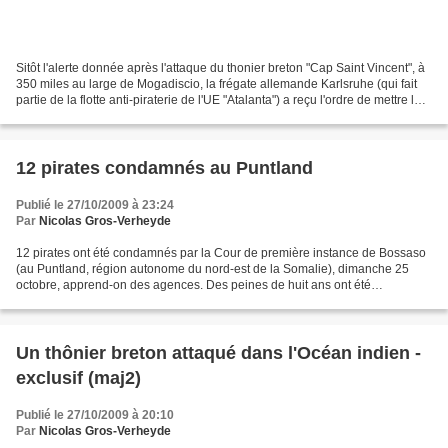
Sitôt l'alerte donnée après l'attaque du thonier breton "Cap Saint Vincent", à
350 miles au large de Mogadiscio, la frégate allemande Karlsruhe (qui fait
partie de la flotte anti-piraterie de l'UE "Atalanta") a reçu l'ordre de mettre le
cap sur le lieu...
12 pirates condamnés au Puntland
Publié le 27/10/2009 à 23:24
Par
Nicolas Gros-Verheyde
12 pirates ont été condamnés par la Cour de première instance de Bossaso
(au Puntland, région autonome du nord-est de la Somalie), dimanche 25
octobre, apprend-on des agences. Des peines de huit ans ont été
prononcées contre 8 hommes qui avaient été remis...
Un thônier breton attaqué dans l'Océan indien -
exclusif (maj2)
Publié le 27/10/2009 à 20:10
Par
Nicolas Gros-Verheyde