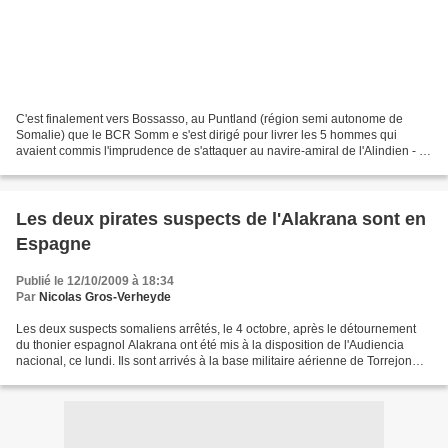
C'est finalement vers Bossasso, au Puntland (région semi autonome de
Somalie) que le BCR Somm e s'est dirigé pour livrer les 5 hommes qui
avaient commis l'imprudence de s'attaquer au navire-amiral de l'Alindien - le
comman dant des forces françaises dans...
Les deux pirates suspects de l'Alakrana sont en
Espagne
Publié le 12/10/2009 à 18:34
Par
Nicolas Gros-Verheyde
Les deux suspects somaliens arrêtés, le 4 octobre, après le détournement
du thonier espagnol Alakrana ont été mis à la disposition de l'Audiencia
nacional, ce lundi. Ils sont arrivés à la base militaire aérienne de Torrejon
par un vol direct des forces...