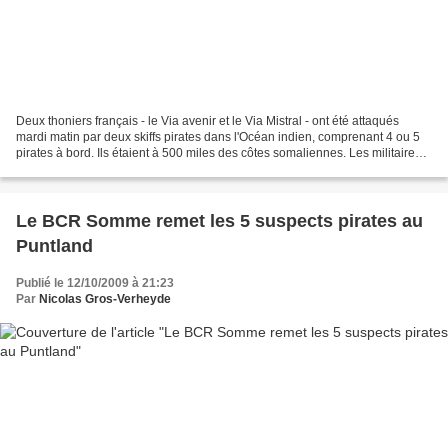
Deux thoniers français - le Via avenir et le Via Mistral - ont été attaqués
mardi matin par deux skiffs pirates dans l'Océan indien, comprenant 4 ou 5
pirates à bord. Ils étaient à 500 miles des côtes somaliennes. Les militaires
de l'équipe de protection...
Le BCR Somme remet les 5 suspects pirates au
Puntland
Publié le 12/10/2009 à 21:23
Par
Nicolas Gros-Verheyde