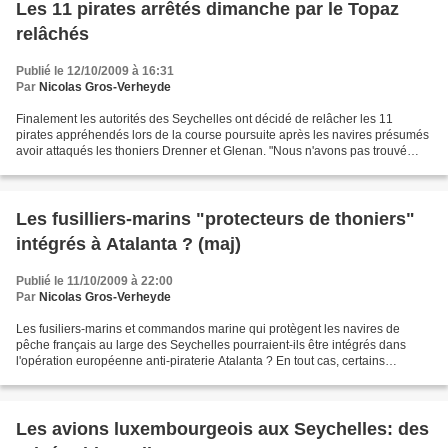
Les 11 pirates arrêtés dimanche par le Topaz
relâchés
Publié le 12/10/2009 à 16:31
Par
Nicolas Gros-Verheyde
Finalement les autorités des Seychelles ont décidé de relâcher les 11
pirates appréhendés lors de la course poursuite après les navires présumés
avoir attaqués les thoniers Drenner et Glenan. "Nous n'avons pas trouvé
d'armes ni de mution ou tout autre...
Les fusilliers-marins "protecteurs de thoniers"
intégrés à Atalanta ? (maj)
Publié le 11/10/2009 à 22:00
Par
Nicolas Gros-Verheyde
Les fusiliers-marins et commandos marine qui protègent les navires de
pêche français au large des Seychelles pourraient-ils être intégrés dans
l'opération européenne anti-piraterie Atalanta ? En tout cas, certains
diplomates y songent. Démenti d'Atalanta....
Les avions luxembourgeois aux Seychelles: des