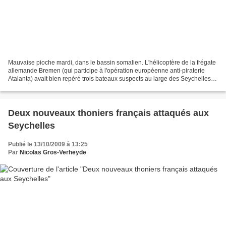
Mauvaise pioche mardi, dans le bassin somalien. L'hélicoptère de la frégate
allemande Bremen (qui participe à l'opération européenne anti-piraterie
Atalanta) avait bien repéré trois bateaux suspects au large des Seychelles
(0109S 5355E), un bateau-mère,...
Deux nouveaux thoniers français attaqués aux
Seychelles
Publié le 13/10/2009 à 13:25
Par
Nicolas Gros-Verheyde