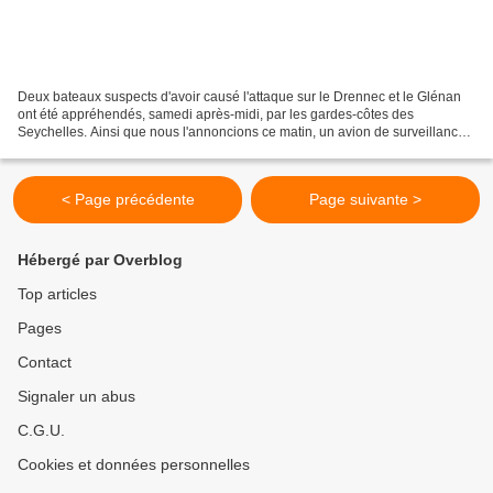
Deux bateaux suspects d'avoir causé l'attaque sur le Drennec et le Glénan
ont été appréhendés, samedi après-midi, par les gardes-côtes des
Seychelles. Ainsi que nous l'annoncions ce matin, un avion de surveillance
maritime (un Merlin III luxembourgeois)...
< Page précédente
Page suivante >
Hébergé par Overblog
Top articles
Pages
Contact
Signaler un abus
C.G.U.
Cookies et données personnelles