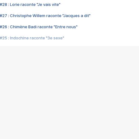
28 : Lorie raconte "Je vais vite"
#27 : Christophe Willem raconte "Jacques a dit"
#26 : Chimène Badi raconte "Entre nous"
#25 : Indochine raconte "3e sexe"
#24 : Zaho raconte "C'est chelou"
#23 : Patrick Bruel raconte "Au café des délices"
#22 : Kyo raconte "Le chemin"
#21 : Nolwenn Leroy raconte "Cassé"
#20 : Patrick Hernandez raconte "Born to be alive"
#19 : Lorie raconte "Près de moi"
#18 : Michael Jones raconte "A nos actes manqués" (avec Jean-Jacque
#17 : Khaled raconte "Aïcha"
#16 : Corneille raconte "Parce qu'on vient de loin"