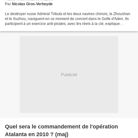
Par
Nicolas Gros-Verheyde
Le destroyer russe Admiral Tributs et les deux navires chinois, le Zhoushan
et le Xuzhou, naviguent en ce moment de concert dans le Golfe d'Aden. Ils
participent à un exercice anti-pirates, avec tirs réels à la clé, explique
l'agence Ria Novosti. Un exercice...
Publicité
Quel sera le commandement de l'opération
Atalanta en 2010 ? (maj)