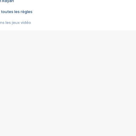
im Rayan
 toutes les règles
s les jeux vidéo
us choquant de Rockstar ? - Le scandale BULLY
e plus moche de Steam
du RÊVE tourne au CAUCHEMAR
pendant 8 heures
it… à tort
umiliés par un jeu vidéo
ire - Final Fantasy 8
ti un empire - Age of Empires
story DOFUS
tard, il crée l'un des pires jeux de tous les temps, MindsEye.