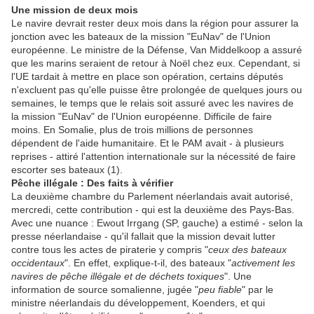
Une mission de deux mois
Le navire devrait rester deux mois dans la région pour assurer la
jonction avec les bateaux de la mission "EuNav" de l'Union
européenne. Le ministre de la Défense, Van Middelkoop a assuré
que les marins seraient de retour à Noël chez eux. Cependant, si
l'UE tardait à mettre en place son opération, certains députés
n'excluent pas qu'elle puisse être prolongée de quelques jours ou
semaines, le temps que le relais soit assuré avec les navires de
la mission "EuNav" de l'Union européenne. Difficile de faire
moins. En Somalie, plus de trois millions de personnes
dépendent de l'aide humanitaire. Et le PAM avait - à plusieurs
reprises - attiré l'attention internationale sur la nécessité de faire
escorter ses bateaux (1).
Pêche illégale : Des faits à vérifier
La deuxième chambre du Parlement néerlandais avait autorisé,
mercredi, cette contribution - qui est la deuxième des Pays-Bas.
Avec une nuance : Ewout Irrgang (SP, gauche) a estimé - selon la
presse néerlandaise - qu'il fallait que la mission devait lutter
contre tous les actes de piraterie y compris "
ceux des bateaux
occidentaux
". En effet, explique-t-il, des bateaux "
activement les
navires de pêche illégale et de déchets toxiques
". Une
information de source somalienne, jugée "
peu fiable
" par le
ministre néerlandais du développement, Koenders, et qui