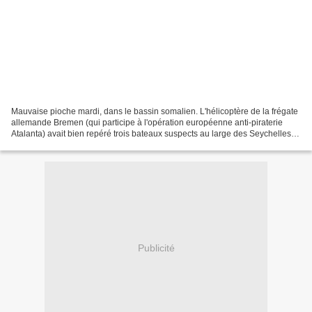
Mauvaise pioche mardi, dans le bassin somalien. L'hélicoptère de la frégate
allemande Bremen (qui participe à l'opération européenne anti-piraterie
Atalanta) avait bien repéré trois bateaux suspects au large des Seychelles
(0109S 5355E), un bateau-mère,...
Publicité