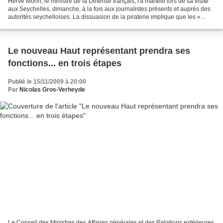
Hervé Morin, le ministre de la Défense français, l'a martelé lors de sa visite
aux Seychelles, dimanche, à la fois aux journalistes présents et auprès des
autorités seychelloises. La dissuasion de la piraterie implique que les «
pirates soient jugés »....
Le nouveau Haut représentant prendra ses
fonctions... en trois étapes
Publié le 15/11/2009 à 20:00
Par
Nicolas Gros-Verheyde
Le Conseil des Ministres des Affaires générales et des Relations extérieures