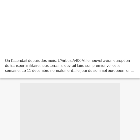
On l'attendait depuis des mois. L'Airbus A400M, le nouvel avion européen
de transport militaire, tous terrains, devrait faire son premier vol cette
semaine. Le 11 décembre normalement... le jour du sommet européen, en
présence de tout un aréopage. Si...