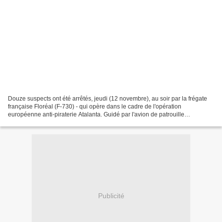
Douze suspects ont été arrêtés, jeudi (12 novembre), au soir par la frégate
française Floréal (F-730) - qui opère dans le cadre de l'opération
européenne anti-piraterie Atalanta. Guidé par l'avion de patrouille
luxembourgeois, le Floréal a mené une chasse...
Publicité