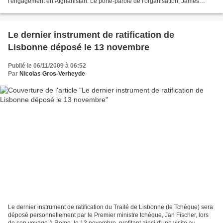
l'engagement en Afghanistan. Le porte-parole de l'organisation, James
Appaturai, est venu présenter devant la presse quelques...
Le dernier instrument de ratification de
Lisbonne déposé le 13 novembre
Publié le 06/11/2009 à 06:52
Par
Nicolas Gros-Verheyde
Le dernier instrument de ratification du Traité de Lisbonne (le Tchèque) sera
déposé personnellement par le Premier ministre tchèque, Jan Fischer, lors
de son voyage à Rome, le 13 novembre, profitant ainsi d'une visite au