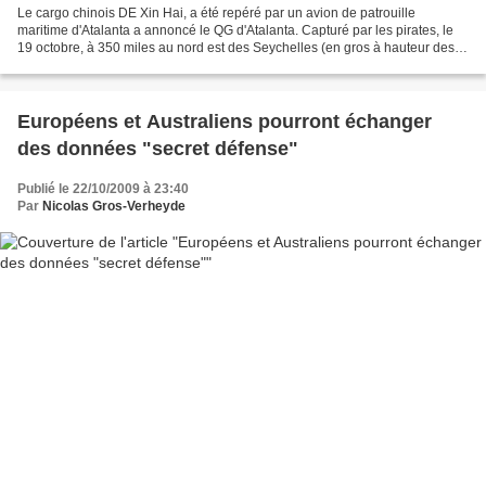
Le cargo chinois DE Xin Hai, a été repéré par un avion de patrouille
maritime d'Atalanta a annoncé le QG d'Atalanta. Capturé par les pirates, le
19 octobre, à 350 miles au nord est des Seychelles (en gros à hauteur des
Maldives) et à plus de 700 miles...
Européens et Australiens pourront échanger
des données "secret défense"
Publié le 22/10/2009 à 23:40
Par
Nicolas Gros-Verheyde