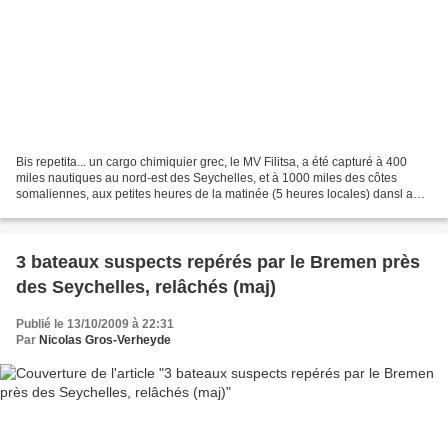
Bis repetita... un cargo chimiquier grec, le MV Filitsa, a été capturé à 400
miles nautiques au nord-est des Seychelles, et à 1000 miles des côtes
somaliennes, aux petites heures de la matinée (5 heures locales) dansl a
même zone où plusieurs attaques...
3 bateaux suspects repérés par le Bremen près
des Seychelles, relâchés (maj)
Publié le 13/10/2009 à 22:31
Par
Nicolas Gros-Verheyde