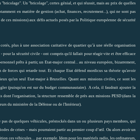
bricolage". Un "bricolage", certes génial, et qui réussit, mais au prix de quelles
otamment en matière de gestion (achat, finances, recrutement...), qui ne sont pas
 de ces missions) aux défis actuels posés par la Politique européenne de sécurité
 cotés, plus à une association caritative de quartier qu’à une réelle organisation
pour la sécurité civile - ont compris qu'il fallait pour réagir vite et être efficace
personnel prêts à partir, un Etat-major central... au niveau européen, bizarrement,
ion de forces qui retarde tout. Et chaque Etat défend mordicus sa théorie qu'avoir
ieux qu'un seul Etat-major à Bruxelles. Quant aux missions civiles, ce sont les
ngler (puisqu'on est sur du budget communautaire).
A cela, il faudrait ajouter la
is dont l'organisation, la structure ressemble de près aux missions PESD (dans la
eurs du ministère de la Défense ou de l'Intérieur).
 pas de quelques véhicules, préstockés dans un ou plusieurs pays membres, qui
riodes de crises – mais pourraient partir au premier coup d’œil. Ou alors avoir un
ition ces véhicules… par exemple. Idem pour les matériels radio, les ordinateurs,