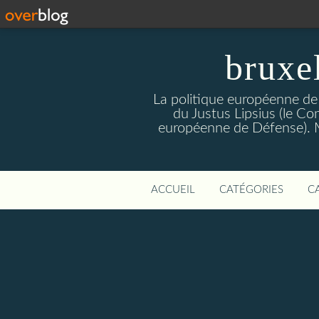
bruxe
La politique européenne de
du Justus Lipsius (le Con
européenne de Défense). Mis
ACCUEIL
CATÉGORIES
C