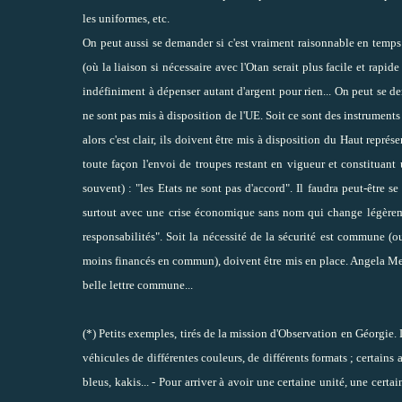
les uniformes, etc.
On peut aussi se demander si c'est vraiment raisonnable en temps d
(où la liaison si nécessaire avec l'Otan serait plus facile et rapid
indéfiniment à dépenser autant d'argent pour rien... On peut se
ne sont pas mis à disposition de l'UE. Soit ce sont des instruments 
alors c'est clair, ils doivent être mis à disposition du Haut représ
toute façon l'envoi de troupes restant en vigueur et constituant 
souvent) : "les Etats ne sont pas d'accord". Il faudra peut-être se
surtout avec une crise économique sans nom qui change légère
responsabilités". Soit la nécessité de la sécurité est commune 
moins financés en commun), doivent être mis en place. Angela Mer
belle
lettre commune
...
(*) Petits exemples, tirés de la mission d'Observation en Géorgie.
véhicules de différentes couleurs, de différents formats ; certains 
bleus, kakis... - Pour arriver à avoir une certaine unité, une cert