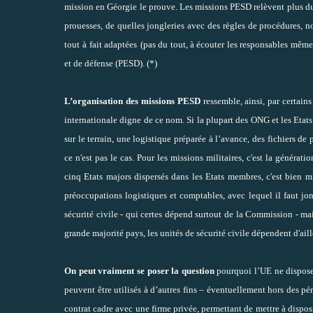
mission en Géorgie le prouve. Les missions PESD relèvent plus du "
prouesses, de quelles jongleries avec des règles de procédures, n
tout
à fait adaptées
(pas du tout, à écouter les responsables même
et de défense (PESD). (*)
L’organisation des missions PESD
ressemble, ainsi, par certains
internationale digne de ce nom. Si la plupart des ONG et les Etats - 
sur le terrain, une logistique préparée à l’avance, des fichiers de 
ce n'est pas le cas. Pour les missions militaires, c'est la générat
cinq Etats majors dispersés dans les Etats membres, c'est bien m
préoccupations logistiques et comptables, avec lequel il faut jo
sécurité civile - qui certes dépend surtout de la Commission - ma
grande majorité pays, les unités de sécurité civile dépendent d'aill
On peut vraiment se poser la question
pourquoi l’UE ne dispose
peuvent être utilisés à d’autres fins – éventuellement hors des pé
contrat cadre avec une firme privée, permettant de mettre à dispos