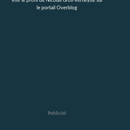
Voir le profil de
Nicolas Gros-Verheyde
sur
le portail Overblog
Publicité