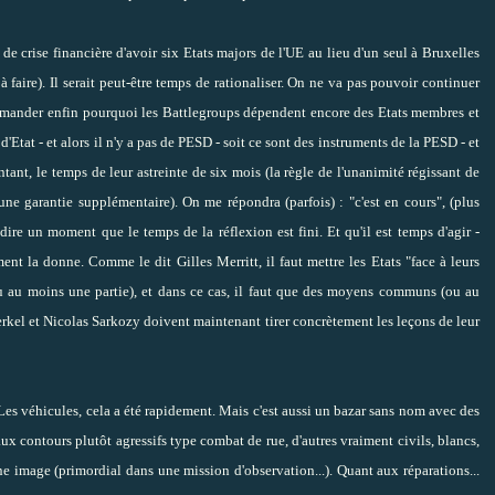
e crise financière d'avoir six Etats majors de l'UE au lieu d'un seul à Bruxelles
e à faire). Il serait peut-être temps de rationaliser. On ne va pas pouvoir continuer
 demander enfin pourquoi les Battlegroups dépendent encore des Etats membres et
d'Etat - et alors il n'y a pas de PESD - soit ce sont des instruments de la PESD - et
entant, le temps de leur astreinte de six mois (la règle de l'unanimité régissant de
une garantie supplémentaire). On me répondra (parfois) : "c'est en cours", (plus
 dire un moment que le temps de la réflexion est fini. Et qu'il est temps d'agir -
ment la donne. Comme le dit
Gilles Merritt
, il faut mettre les Etats "face à leurs
(ou au moins une partie), et dans ce cas, il faut que des moyens communs (ou au
kel et Nicolas Sarkozy doivent maintenant tirer concrètement les leçons de leur
 Les véhicules, cela a été rapidement. Mais c'est aussi un bazar sans nom avec des
aux contours plutôt agressifs type combat de rue, d'autres vraiment civils, blancs,
aine image (primordial dans une mission d'observation...). Quant aux réparations...