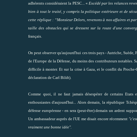
adhérents considéraient la PESC... «
Excédé par les relances reven
bien à tout le traité, y compris la politique extérieure et de sé
cette réplique : “Monsieur Delors, revenons à nos affaires et par
taille des obstacles qui se dressent sur la route d'une conver
français.
On peut observer qu'aujourd'hui ces trois pays - Autriche, Suède, F
de l'Europe de la Défense, du moins des contributeurs notables. S
difficile à monter. Et sur la crise à Gaza, et le conflit du Proch
déclaration de Carl Bildt
).
Comme quoi, il ne faut jamais désespérer de certains Etats e
enthousiastes d'aujourd'hui... Alors demain, la république Tchèque
défense européenne - en sera (peut-être) demain un ardent support
Un ambassadeur auprès de l'UE me disait encore récemment
"c'es
vraiment une bonne idée".