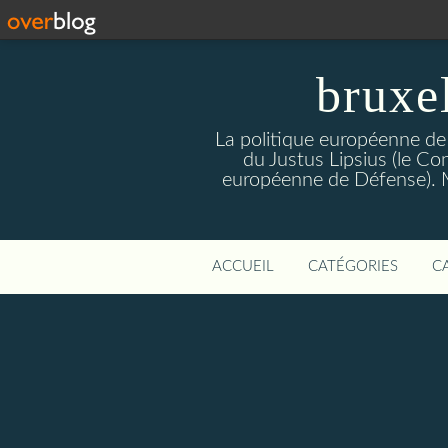
bruxe
La politique européenne de
du Justus Lipsius (le Con
européenne de Défense). Mis
ACCUEIL
CATÉGORIES
C