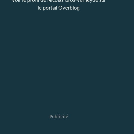
Voir le profil de
Nicolas Gros-Verheyde
sur
le portail Overblog
Publicité