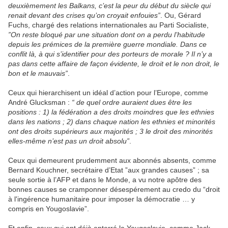
deuxièmement les Balkans, c’est la peur du début du siècle qui
renait devant des crises qu’on croyait enfouies”
. Ou, Gérard
Fuchs, chargé des relations internationales au Parti Socialiste,
”On reste bloqué par une situation dont on a perdu l’habitude
depuis les prémices de la première guerre mondiale. Dans ce
conflit là, à qui s’identifier pour des porteurs de morale ? Il n’y a
pas dans cette affaire de façon évidente, le droit et le non droit, le
bon et le mauvais”
.
Ceux qui hierarchisent un idéal d’action pour l’Europe, comme
André Glucksman :
“ de quel ordre auraient dues être les
positions : 1) la fédération a des droits moindres que les ethnies
dans les nations ; 2) dans chaque nation les ethnies et minorités
ont des droits supérieurs aux majorités ; 3 le droit des minorités
elles-même n’est pas un droit absolu”
.
Ceux qui demeurent prudemment aux abonnés absents, comme
Bernard Kouchner, secrétaire d’Etat ”aux grandes causes” ; sa
seule sortie à l’AFP et dans le Monde, a vu notre apôtre des
bonnes causes se cramponner désespérement au credo du “droit
à l'ingérence humanitaire pour imposer la démocratie … y
compris en Yougoslavie”.