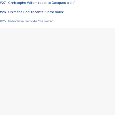
#27 : Christophe Willem raconte "Jacques a dit"
#26 : Chimène Badi raconte "Entre nous"
#25 : Indochine raconte "3e sexe"
#24 : Zaho raconte "C'est chelou"
#23 : Patrick Bruel raconte "Au café des délices"
#22 : Kyo raconte "Le chemin"
#21 : Nolwenn Leroy raconte "Cassé"
#20 : Patrick Hernandez raconte "Born to be alive"
#19 : Lorie raconte "Près de moi"
#18 : Michael Jones raconte "A nos actes manqués" (avec Jean-Jacque
#17 : Khaled raconte "Aïcha"
#16 : Corneille raconte "Parce qu'on vient de loin"
#15 : Indochine raconte "L'aventurier"