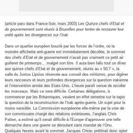
(article paru dans France-Soir, mars 2003)
Les Quinze chefs d’Etat et
de gouvernement sont réunis à Bruxelles pour tenter de restaurer leur
unité après les divergences sur l’Irak
Dans un quartier européen bouclé par les forces de l’ordre, où la
moindre affichette anti-guerre est immédiatement décollée, le sommet
des chefs d’Etat et de gouvernement n’avait pas vraiment ce petit air
guilleret de printemps… malgré son titre. Il aura bien fallu tout un dîner
aux quinze chefs d’Etat et de gouvernement, réunis au « 50.7 », la
salle du Justus Lipsius réservée aux conseil des ministres, pour digérer
leurs rancoeurs et leurs profondes divergences sur la question irakienne
et l’intervention armée des Etats-Unis. L’heure paraît venue de recoller
les morceaux. Mais ce sera difficile. Certaines délégations, à
commencer par les Britanniques, veulent en effet remettre sur le tapis
la question de la reconstruction de l’Irak après-guerre. Un sujet pour le
moins sensible. La Commission européenne elle-même par la voie de
son commissaire chargé des relations extérieures, l’anglais Chris
Patten, a estimé qu’il serait difficile à l’Europe d’approuver une telle
démarche dans une guerre se déroulant sans mandat de l’Onu.
Quelques heures avant le sommet, Jacques Chirac préférait donc opter