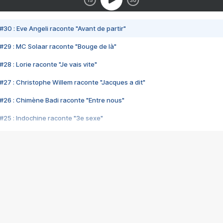
#30 : Eve Angeli raconte "Avant de partir"
#29 : MC Solaar raconte "Bouge de là"
28 : Lorie raconte "Je vais vite"
#27 : Christophe Willem raconte "Jacques a dit"
#26 : Chimène Badi raconte "Entre nous"
#25 : Indochine raconte "3e sexe"
#24 : Zaho raconte "C'est chelou"
#23 : Patrick Bruel raconte "Au café des délices"
#22 : Kyo raconte "Le chemin"
#21 : Nolwenn Leroy raconte "Cassé"
#20 : Patrick Hernandez raconte "Born to be alive"