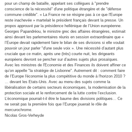
pour un champ de bataille, appelant ses collègues à "prendre
conscience de la nécessité" d'une politique étrangère et de "défense
commune crédible". « La France ne se résigne pas à ce que l'Europe
reste inachevée » martelait le président français devant la presse. Un
propos approuvé par la présidence hellénique de l’Union européenne.
Georges Papandréou, le ministre grec des affaires étrangères, estimait
ainsi devant les parlementaires réunis en session extraordinaire que «
l’Europe devait rapidement faire le bilan de ses divisions si elle voulait
pouvoir un jour parler "d'une seule voix ». Une nécessité d’autant plus
cruciale que ce matin, après une (très) courte nuit, les dirigeants
européens devront se pencher sur d’autres sujets plus prosaïques.
Avec les ministres de l'Economie et des Finances ils doivent affiner ce
qu’on appelle "la stratégie de Lisbonne". Autrement dit : comment faire
de l’Europe l'économie la plus compétitive du monde à l'horizon 2010 ?
… devant les Etats-Unis. Avec au menu des sujets comme la
libéralisation de certains secteurs économiques, la modernisation de la
protection sociale et le renforcement de la lutte contre l’exclusion.
L’économique pourrait-t-il être le baume des divisions politiques… Ce
ne serait pas la première fois que l’Europe jouerait le rôle de
mercurochrome.
Nicolas Gros-Verheyde