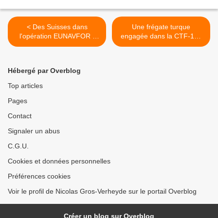
< Des Suisses dans
Une frégate turque
l'opération EUNAVFOR :
engagée dans la CTF-151
c'est confirmé
(Us) >
Hébergé par Overblog
Top articles
Pages
Contact
Signaler un abus
C.G.U.
Cookies et données personnelles
Préférences cookies
Voir le profil de Nicolas Gros-Verheyde sur le portail Overblog
Créer un blog sur Overblog