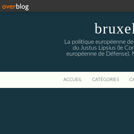
bruxe
La politique européenne de
du Justus Lipsius (le Con
européenne de Défense). Mis
ACCUEIL
CATÉGORIES
C