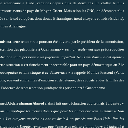
e américaine à Cuba, certaines depuis plus de deux ans. Le chiffre le plus
t ressortissants de pays du Moyen-Orient. Mais selon les ONG, on décompte plus
 sur le sol européen, dont douze Britanniques (neuf citoyens et trois résidents),
ent en Allemagne.
nistes)
, cette rencontre a pourtant été ouverte par le président de la commission,
 détention des prisonniers à Guantanamo «
est non seulement une préoccupation
droit de toute personne à un jugement impartial. Nous insistons – a-t-il ajouté -
ette situation « est franchement inacceptable pour un pays démocratique au 21e
nacceptable et une claque à la démocratie
» a rappelé Monica Frassoni (Verts,
ions, souvent empreintes d’émotion et de retenue, des avocats et des familles des
 l’absence de représentation juridique des prisonniers à Guantanamo.
 Hamed Abderrahaman Ahmed
a ainsi fait une déclaration courte mais évidente : «
on lui applique les mêmes droits que pour les autres citoyens humains
». Son
te «
Les citoyens américains ont eu droit à un procès aux Etats-Unis. Pas les
 situation : «
Depuis trente ans que j’exerce ce métier, j’ai toujours été habitué à