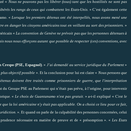
suré «
Nous ne pouvons pas les libérer (tous) tant que les hostilités ne sont pas
libérés les rangs de ceux qui combattent les Etats-Unis
. » C’est également cette
namo. «
Lorsque les premiers détenus ont été interpellés, nous avons mené une
re en danger les citoyens américains tout en veillant au sort des prisonniers
. »
méricain «
La convention de Genève ne prévoit pas que les personnes détenues à
 nous nous efforçons autant que possible de respecter (ces) conventions, avec
 Crespo (PSE, Espagnol)
. «
J’ai demandé au service juridique du Parlement
»
 plus objectif possible
». Et la conclusion pour lui est claire «
Nous pensons que
étenus doivent être traités comme prisonniers de guerre, que l'interprétation
t du Groupe PSE au Parlement qui n’était pas prévu, à l’origine, pour intervenir
torique. «
Le choix de Guantanamo n'est pas gratuit.
» a-t-il expliqué « C'
est le
 que la loi américaine n'y était pas applicable. On a choisi ce lieu pour ce fait,
uridiction.
». Et quand on parle de la culpabilité des personnes concernées, celui
 prudence nécessaire en matière de preuve et de « présomption ». «
Les Etats