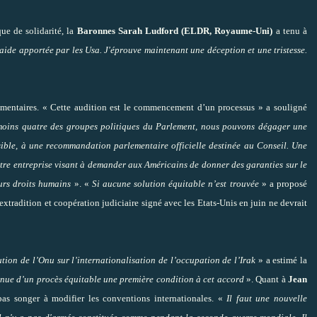
ue de solidarité, la
Baronnes Sarah Ludford (ELDR, Royaume-Uni)
a tenu à
l'aide apportée par les Usa. J'éprouve maintenant une déception et une tristesse.
lementaires. « Cette audition est le commencement d’un processus » a souligné
moins quatre des groupes politiques du Parlement, nous pouvons dégager une
sible, à une recommandation parlementaire officielle destinée au Conseil. Une
re entreprise visant à demander aux Américains de donner des garanties sur le
urs droits humains
». «
Si aucune solution équitable n’est trouvée
» a proposé
extradition et coopération judiciaire signé avec les Etats-Unis en juin ne devrait
ion de l’Onu sur l’internationalisation de l’occupation de l’Irak
» a estimé la
tenue d’un procès équitable une première condition à cet accord
». Quant à
Jean
pas songer à modifier les conventions internationales. «
Il faut une nouvelle