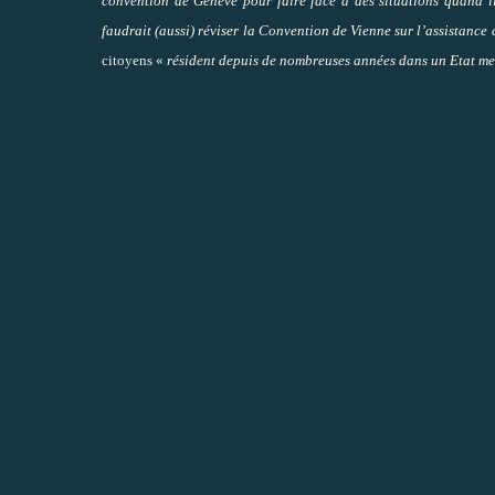
convention de Genève pour faire face à des situations quand i
faudrait (aussi) réviser la Convention de Vienne sur l’assistance
citoyens «
résident depuis de nombreuses années dans un Etat m