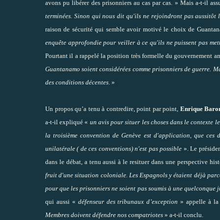
avons pu libérer des prisonniers au cas par cas. » Mais a-t-il as
terminées. Sinon qui nous dit qu'ils ne rejoindront pas aussitôt 
raison de sécurité qui semble avoir motivé le choix de Guanta
enquête approfondie pour veiller à ce qu'ils ne puissent pas mett
Pourtant il a rappelé la position très formelle du gouvernement a
Guantanamo soient considérées comme prisonniers de guerre. Mais
des conditions décentes
. »
Un propos qu’a tenu à contredire, point par point,
Enrique Baron
a-t-il expliqué «
un avis pour situer les choses dans le contexte le
la troisième convention de Genève est d'application, que ces d
unilatérale ( de ces conventions) n'est pas possible
». Le présiden
dans le débat, a tenu aussi à le resituer dans une perspective his
fruit d'une situation coloniale. Les Espagnols y étaient déjà parce
pour que les prisonniers ne soient pas soumis à une quelconque j
qui aussi «
défenseur des tribunaux d’exception
» appelle à la
Membres doivent défendre nos compatriotes
» a-t-il conclu.