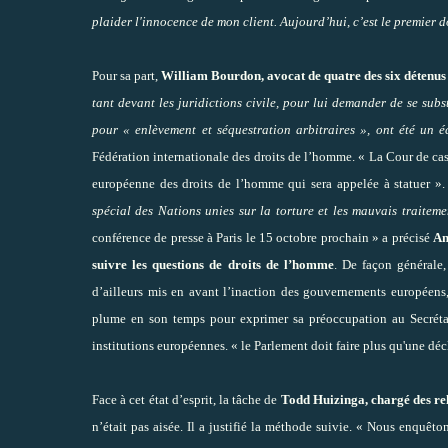
plaider l'innocence de mon client. Aujourd’hui, c’est le premier 
Pour sa part,
William Bourdon, avocat de quatre des six détenus
tant devant les juridictions civile, pour lui demander de se su
pour « enlèvement et séquestration arbitraires », ont été un é
Fédération internationale des droits de l’homme. « La Cour de cassat
européenne des droits de l’homme qui sera appelée à statuer ». 
spécial des Nations unies sur la torture et les mauvais traiteme
conférence de presse à Paris le 15 octobre prochain » a précisé
An
suivre les questions de droits de l’homme
. De façon générale,
d’ailleurs mis en avant l’inaction des gouvernements européens,
plume en son temps pour exprimer sa préoccupation au Secrétai
institutions européennes. « le Parlement doit faire plus qu'une décl
Face à cet état d’esprit, la tâche de
Todd Huizinga, chargé des re
n’était pas aisée. Il a justifié la méthode suivie. « Nous enquê