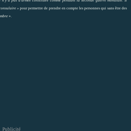
l n'y a pas d'armée constituée comme pendant la seconde guerre mondiale. Il
 consulaire »
pour permettre de prendre en compte les personnes qui sans être des
embre
».
Publicité