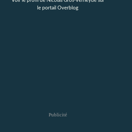
Voir le profil de
Nicolas Gros-Verheyde
sur
le portail Overblog
Publicité