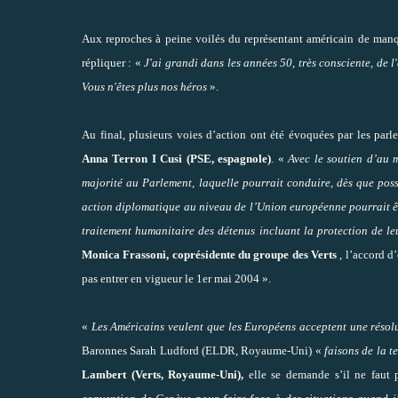
Aux reproches à peine voilés du représentant américain de manq
répliquer : «
J'ai grandi dans les années 50, très consciente, de 
Vous n'êtes plus nos héros
».
Au final, plusieurs voies d’action ont été évoquées par les par
Anna Terron I Cusi (PSE, espagnole)
. «
Avec le soutien d’au 
majorité au Parlement, laquelle pourrait conduire, dès que pos
action diplomatique au niveau de l’Union européenne pourrait êt
traitement humanitaire des détenus incluant la protection de le
Monica Frassoni, coprésidente du groupe des Verts
, l’accord d’
pas entrer en vigueur le 1er mai 2004 ».
«
Les Américains veulent que les Européens acceptent une résolut
Baronnes Sarah Ludford (ELDR, Royaume-Uni) «
faisons de la 
Lambert (Verts, Royaume-Uni),
elle se demande s’il ne faut 