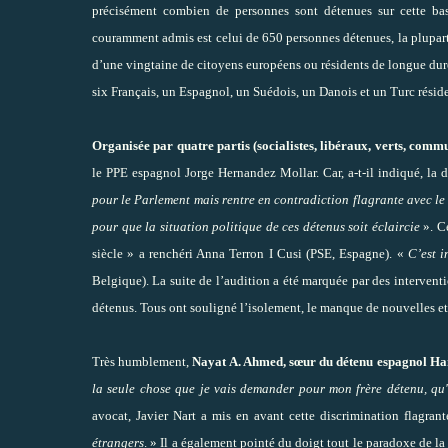
précisément combien de personnes sont détenues sur cette bas
couramment admis est celui de 650 personnes détenues, la plupar
d’une vingtaine de citoyens européens ou résidents de longue durée
six Français, un Espagnol, un Suédois, un Danois et un Turc résid
Organisée par quatre partis (socialistes, libéraux, verts, commu
le PPE espagnol Jorge Hernandez Mollar. Car, a-t-il indiqué, la
pour le Parlement mais rentre en contradiction flagrante avec le 
pour que la situation politique de ces détenus soit éclaircie
». C
siècle » a renchéri Anna Terron I Cusi (PSE, Espagne). «
C’est i
Belgique). La suite de l’audition a été marquée par des intervent
détenus. Tous ont souligné l’isolement, le manque de nouvelles et
Très humblement,
Nayat A. Ahmed, sœur du détenu espagnol
la seule chose que je vais demander pour mon frère détenu, qu'
avocat, Javier Nart a mis en avant cette discrimination flagran
étrangers
. » Il a également pointé du doigt tout le paradoxe de la