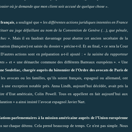
dossier où je demande que mon client soit accusé de quelque chose »
.
 français
, a souligné que «
les différentes actions juridiques intentées en France
bstituer au juge défaillant au nom de la Convention de Genève (…), que pénale,
chec
». Mais il en faudrait davantage pour abattre cet ancien secrétaire de la
ion (française) est saisie du dossier » précise-t-il. Et au final, « ce sera la Cour
D’autres actions sont en préparation a-t-il ajouté : «
la saisine du rapporteur
nts »
et « une démarche commune des différents Barreaux européens ». « Une
ne Souleliac, chargée auprès du bâtonnier de l’Ordre des avocats de Paris de
 les avocats ou les familles, qu’ils soient français, espagnol ou allemand, ont
 à une exception notable près. Anna Lindh, aujourd’hui décédée, avait pris la
re d’Etat américain, Colin Powell. Tous en appellent en fait aujourd’hui aux
aration » a ainsi insisté l’avocat espagnol Javier Nart.
lations parlementaires à la mission américaine auprès de l’Union européenne
tons sur chaque détenu. Cela prend beaucoup de temps. Ce n'est pas simple. Nous