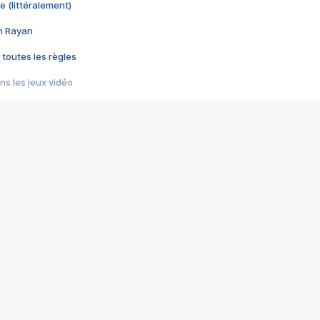
e (littéralement)
im Rayan
 toutes les règles
s les jeux vidéo
us choquant de Rockstar ? - Le scandale BULLY
e plus moche de Steam
du RÊVE tourne au CAUCHEMAR
pendant 8 heures
it… à tort
umiliés par un jeu vidéo
ire - Final Fantasy 8
ti un empire - Age of Empires
story DOFUS