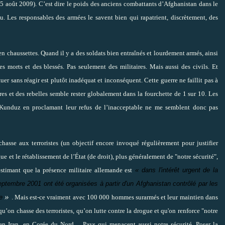
5 août 2009). C’est dire le poids des anciens combattants d’Afghanistan dans le
u. Les responsables des armées le savent bien qui rapatrient, discrètement, des
en chaussettes. Quand il y a des soldats bien entraînés et lourdement armés, ainsi
es morts et des blessés. Pas seulement des militaires. Mais aussi des civils. Et
r sans réagir est plutôt inadéquat et inconséquent. Cette guerre ne faillit pas à
ires et des rebelles semble rester globalement dans la fourchette de 1 sur 10. Les
e Kunduz en proclamant leur refus de l’inacceptable ne me semblent donc pas
chasse aux terroristes (un objectif encore invoqué régulièrement pour justifier
ogue et le rétablissement de l’État (de droit), plus généralement de "notre sécurité",
stimant que la présence militaire allemande est
« dans l'intérêt urgent de la
eptembre 2001 ont été organisées à partir d'un Afghanistan contrôlé par les
»
e
.
Mais est-ce vraiment avec 100 000 hommes surarmés et leur maintien dans
qu’on chasse des terroristes, qu’on lutte contre la drogue et qu'on renforce "notre
 en Iran, en Corée du Nord… Pays qui menacent aussi notre sécurité. Poser la