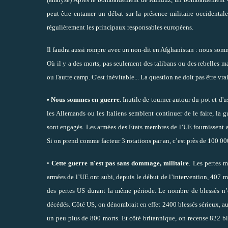
peut-être entamer un débat sur la présence militaire occidental
régulièrement les principaux responsables européens.
Il faudra aussi rompre avec un non-dit en Afghanistan : nous somme
Où il y a des morts, pas seulement des talibans ou des rebelles mai
ou l'autre camp. C'est inévitable... La question ne doit pas être v
• Nous sommes en guerre
. Inutile de tourner autour du pot et d'
les Allemands ou les Italiens semblent continuer de le faire, la 
sont engagés. Les armées des Etats membres de l’UE fournissent
Si on prend comme facteur 3 rotations par an, c’est près de 100 
•
Cette guerre n'est pas sans dommage, militaire
. Les pertes m
armées de l’UE ont subi, depuis le début de l’intervention, 407 mor
des pertes US durant la même période. Le nombre de blessés n’es
décédés. Côté US, on dénombrait en effet 2400 blessés sérieux, a
un peu plus de 800 morts. Et côté britannique, on recense 822 b