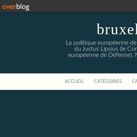
bruxe
La politique européenne de
du Justus Lipsius (le Con
européenne de Défense). Mis
ACCUEIL
CATÉGORIES
C