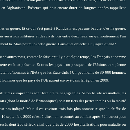
e en Afghanistan. Présence qui doit encore durer de longues années rappellent
s en guerre. Et ce qui s'est passé à Kunduz n’est pas une bavure, c’est la guerre.
s aussi nos militaires et des civils pris entre deux feux, ou qui soutiennent l'un
raiment là. Mais pourquoi cette guerre. Dans quel objectif. Et jusqu'à quand?
user d'autres mots, comme le faisaient il y a quelque temps, les Français et comme
guerre est bien présente. Et tous les pays – ou presque – de l’Unions européenne
 autant d’hommes à l’IFAS que les Etats-Unis ! Un peu moins de 30 000 hommes.
000 hommes que les pays de l’UE auront envoyé dans la région en 2009.
ilitaires européennes sont loin d’être négligeables. Selon le site
icasualties
, les
ts (dont la moitié de Britanniques), soit un tiers des pertes totales ou la moitié
t pas indiqué. Mais il est environ trois fois plus nombreux que le chiffre de
u 10 septembre 2009 (c’est-à-dire, non retournés au combat après 72 heures) pour
lessés dont 250 sérieux ainsi que près de 2000 hospitalisations pour maladie ou