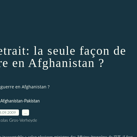
trait: la seule façon de
re en Afghanistan ?
a guerre en Afghanistan ?
 Afghanistan-Pakistan
3.09.2009
…
colas Gros-Verheyde
acceptable » selon plusieurs ministres des Affaires étrangères de l'UE, il faut