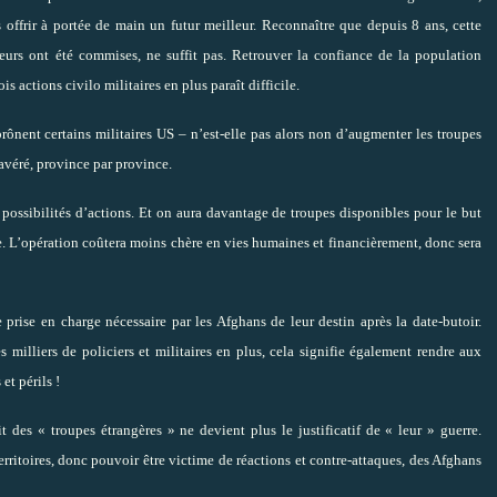
offrir à portée de main un futur meilleur. Reconnaître que depuis 8 ans, cette
urs ont été commises, ne suffit pas. Retrouver la confiance de la population
actions civilo militaires en plus paraît difficile.
rônent certains militaires US – n’est-elle pas alors non d’augmenter les troupes
 avéré, province par province.
 possibilités d’actions. Et on aura davantage de troupes disponibles pour le but
ane. L’opération coûtera moins chère en vies humaines et financièrement, donc sera
e prise en charge nécessaire par les Afghans de leur destin après la date-butoir.
es milliers de policiers et militaires en plus, cela signifie également rendre aux
et périls !
t des « troupes étrangères » ne devient plus le justificatif de « leur » guerre.
rritoires, donc pouvoir être victime de réactions et contre-attaques, des Afghans