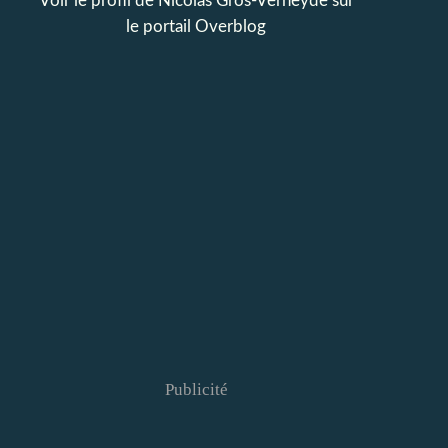
Voir le profil de
Nicolas Gros-Verheyde
sur
le portail Overblog
Publicité