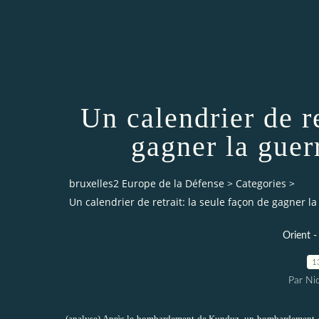
Un calendrier de re
gagner la guer
bruxelles2 Europe de la Défense
>
Categories
>
Un calendrier de retrait: la seule façon de gagner l
Orient -
1
Par Ni
(analyse) Après le bombardement de Kunduz, un bombardement « in