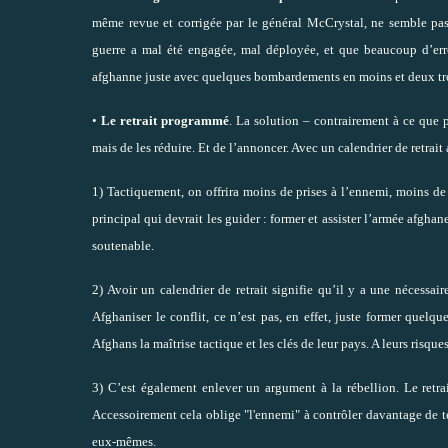
même revue et corrigée par le général McCrystal, ne semble pas 
guerre a mal été engagée, mal déployée, et que beaucoup d’erre
afghanne juste avec quelques bombardements en moins et deux trois 
•
Le retrait programmé
. La solution – contrairement à ce que p
mais de les réduire. Et de l’annoncer. Avec un calendrier de retrait
1) Tactiquement, on offrira moins de prises à l’ennemi, moins de
principal qui devrait les guider : former et assister l’armée afgh
soutenable.
2) Avoir un calendrier de retrait signifie qu’il y a une nécessair
Afghaniser le conflit, ce n’est pas, en effet, juste former quelqu
Afghans la maîtrise tactique et les clés de leur pays. A leurs risques 
3) C’est également enlever un argument à la rébellion. Le retrai
Accessoirement cela oblige "l'ennemi" à contrôler davantage de te
eux-mêmes.