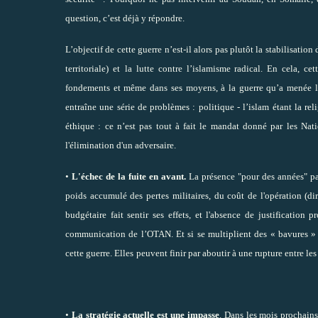
question, c’est déjà y répondre.
L’objectif de cette guerre n’est-il alors pas plutôt la stabilisatio
territoriale) et
la lutte contre l’islamisme radical
. En cela, cet
fondements et même dans ses moyens, à la guerre qu’a menée l
entraîne une série de problèmes : politique - l’islam étant la rel
éthique : ce n’est pas tout à fait le mandat donné par les Nati
l'élimination d'un adversaire.
•
L'échec de la fuite en avant.
La présence "pour des années" par
poids accumulé des pertes militaires, du coût de l'opération (dir
budgétaire fait sentir ses effets, et l'absence de justification 
communication de l’OTAN. Et si se multiplient des « bavures »
cette guerre. Elles
peuvent finir par aboutir à une rupture entre les
•
La stratégie actuelle est une impasse
. Dans les mois prochains