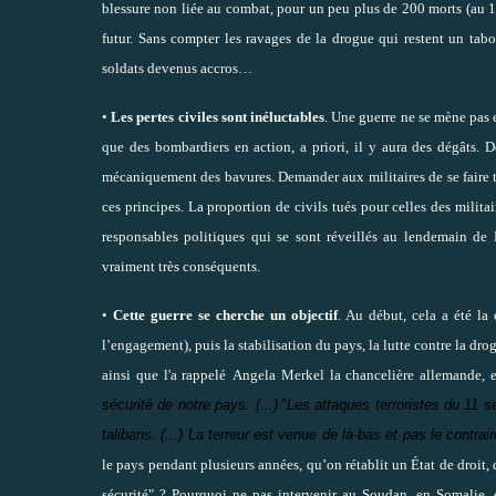
blessure non liée au combat, pour un peu plus de 200 morts (au 1
futur. Sans compter les ravages de la drogue qui restent un tabo
soldats devenus accros…
•
Les pertes civiles sont inéluctables
. Une guerre ne se mène pas 
que des bombardiers en action, a priori, il y aura des dégâts. D
mécaniquement des bavures. Demander aux militaires de se faire tue
ces principes. La proportion de civils tués pour celles des milita
responsables politiques qui se sont réveillés au lendemain d
vraiment très conséquents.
•
Cette guerre se cherche un objectif
. Au début, cela a été la 
l’engagement)
, puis la stabilisation du pays, la lutte contre la dr
ainsi que l'a rappelé
Angela Merkel la chancelière allemande, e
sécurité de notre pays. (...)
"Les attaques terroristes du 11 s
talibans. (...) La terreur est venue de là-bas et pas le contrair
le pays pendant plusieurs années, qu’on rétablit un État de droit, 
sécurité" ? Pourquoi ne pas intervenir au Soudan, en Somalie,