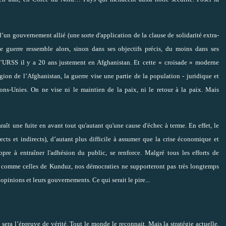
n d’un gouvernement allié (une sorte d'application de la clause de solidarité extra-
te guerre ressemble alors, sinon dans ses objectifs précis, du moins dans ses
’URSS il y a 20 ans justement en Afghanistan. Et
cette « croisade » moderne
igion de l’Afghanistan, la guerre vise une partie de la population - juridique et
ons-Unies. On ne vise ni le maintien de la paix, ni le retour à la paix. Mais
aît une fuite en avant tout qu'autant qu'une cause d'échec à terme. En effet, le
ects et indirects), d’autant plus difficile à assumer que la crise économique et
propre à entraîner l'adhésion du public, se renforce. Malgré tous les efforts de
 comme celles de Kunduz, nos démocraties ne supporteront pas très longtemps
 opinions et leurs gouvernements. Ce qui serait le pire...
 sera l’épreuve de vérité. Tout le monde le reconnait. Mais la stratégie actuelle,