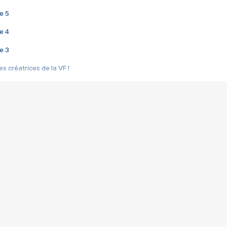
e 5
e 4
e 3
s créatrices de la VF !
e 2
e 1
e Mektoub My Love arrive enfin ! Rencontre avec Shaïn Boumedine et Sal
i : après Toni en famille
elle réalise le bouleversant Dites lui que je l'aime
ais ! Rencontre autour de Vie privée de Rebecca Zlotowski
 de Marguerite, Grave... Rencontre avec Ella Rumpf
 Les Rêveurs, un film intime sur la santé mentale