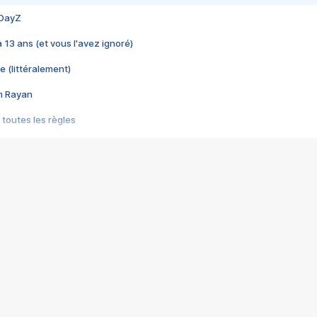
 DayZ
 a 13 ans (et vous l'avez ignoré)
e (littéralement)
im Rayan
 toutes les règles
s les jeux vidéo
us choquant de Rockstar ? - Le scandale BULLY
e plus moche de Steam
du RÊVE tourne au CAUCHEMAR
pendant 8 heures
it… à tort
umiliés par un jeu vidéo