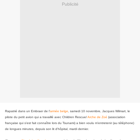
Publicité
Rapatrié dans un Embraer de l'
armée belge
, samedi 10 novembre, Jacques Wilmart, le
pilote du petit avion qui a travaillé avec Children Rescue/
Arche de Zoé
(association
française qui s'est fait connaître lors du Tsunami) a bien voulu m'entretenir (au téléphone)
de longues minutes, depuis son lit d'hôpital, mardi dernier.