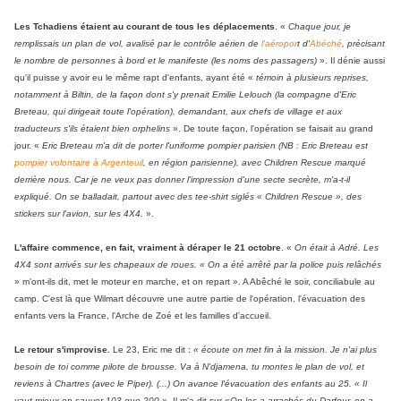
Les Tchadiens étaient au courant de tous les déplacements
. «
Chaque jour, je
remplissais un plan de vol, avalisé par le contrôle aérien de
l'aéropor
t d'
Abéché
, précisant
le nombre de personnes à bord et le manifeste (les noms des passagers)
». Il dénie aussi
qu'il puisse y avoir eu le même rapt d'enfants, ayant été «
témoin à plusieurs reprises,
notamment à Biltin, de la façon dont s'y prenait Emilie Lelouch (la compagne d'Eric
Breteau, qui dirigeait toute l'opération), demandant, aux chefs de village et aux
traducteurs s'ils étaient bien orphelins
». De toute façon, l'opération se faisait au grand
jour. «
Eric Breteau m'a dit de porter l'uniforme pompier parisien (NB : Eric Breteau est
pompier volontaire à Argenteuil
, en région parisienne), avec Children Rescue marqué
derrière nous. Car je ne veux pas donner l'impression d'une secte secrète, m'a-t-il
expliqué. On se balladait, partout avec des tee-shirt siglés « Children Rescue », des
stickers sur l'avion, sur les 4X4.
».
L'affaire commence, en fait, vraiment à déraper le 21 octobre
. «
On était à Adré. Les
4X4 sont arrivés sur les chapeaux de roues. « On a été arrêté par la police puis relâchés
» m'ont-ils dit, met le moteur en marche, et on repart ». A Abêché le soir, conciliabule au
camp. C'est là que Wilmart découvre une autre partie de l'opération, l'évacuation des
enfants vers la France, l'Arche de Zoé et les familles d'accueil.
Le retour s'improvise.
Le 23, Eric me dit :
« écoute on met fin à la mission. Je n'ai plus
besoin de toi comme pilote de brousse. Va à N'djamena, tu montes le plan de vol, et
reviens à Chartres (avec le Piper). (...) On avance l'évacuation des enfants au 25. « Il
vaut mieux en sauver 103 que 200
». Il m'a dit sur «
On les a arrachés du Darfour, on a