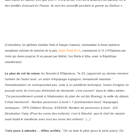
des familles d'accueil en France, ils vont les accueillir pendant la guerre au Darfou
r ».
(Coïncidence, les généraux irlandais Nash et français Ganascia, commandant la future opération
européenne milit
aire de maintien de la paix,
Eufor Tchad RCA
, commencent le 21 à N'Djamena une
visite qui durera jusqu'au 24 en passant par Abêché,
Goz Beïda et Iriba, avant
la République
centrafricaine)
Le plan de vol du retour.
Au Novotel à N'Djamena, "
le 24, j'apprends au dernier moment
l'arrivée de l'avion loué, un avion d'équipage espagnol, immatriculé islandais '
l'immatriculation ne correspondait pas, suite à un problème technique, l'avion d'origine ne
pouvait venir, ils n'ont pas réintroduit de demande, c'est courant"
dans le milieu aérien.
"J'ai personellement assisté à l'élaboration du plan de vol (du Boeing), la veille du départ.
Il était mentionné : Nombre personnes à bord = 7 (commandant bord, l'équipage),
remarques : OPS Children Rescue, EVASAN. Nombre de personnes à bord : 119.
Destination Vatry. (Pour les noms des enfants), c'est à Abeché, que le chef de mission
avait établi le manifeste avec tous les noms des enfants". (...)
T
rois jours à attendre ... d'être arrêtés.
"
On va faire le plein (pour le petit avion). On