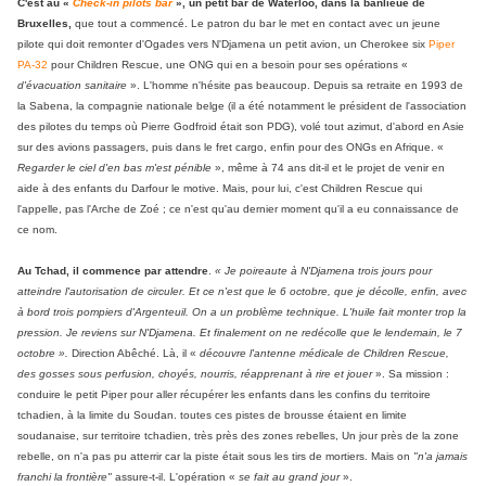
C'est au «
Check-in pilots bar
», un petit bar de Waterloo, dans la banlieue de
Bruxelles,
que tout a commencé. Le patron du bar le met en contact avec un jeune
pilote qui doit remonter d'Ogades vers N'Djamena un petit avion, un Cherokee six
Piper
PA-32
pour Children Rescue, une ONG qui en a besoin pour ses opérations «
d'évacuation sanitaire
». L'homme n'hésite pas beaucoup. Depuis sa retraite en 1993 de
la Sabena, la compagnie nationale belge (il a été notamment le président de l'association
des pilotes du temps où Pierre Godfroid était son PDG), volé tout azimut, d'abord en Asie
sur des avions passagers, puis dans le fret cargo, enfin pour des ONGs en Afrique. «
Regarder le ciel d'en bas m'est pénible
», même à 74 ans dit-il et le projet de venir en
aide à des enfants du Darfour le motive. Mais, pour lui, c'est Children Rescue qui
l'appelle, pas l'Arche de Zoé ; ce n'est qu'au dernier moment qu'il a eu connaissance de
ce nom.
Au Tchad, il commence par attendre
.
« Je poireaute à N'Djamena trois jours pour
atteindre l'autorisation de circuler. Et ce n'est que le 6 octobre, que je décolle, enfin, avec
à bord trois pompiers d'Argenteuil. On a un problème technique. L'huile fait monter trop la
pression. Je reviens sur N'Djamena. Et finalement on ne redécolle que le lendemain, le 7
octobre ».
Direction Abêché. Là, il «
découvre l'antenne médicale de Children Rescue,
des gosses sous perfusion, choyés, nourris, réapprenant à rire et jouer
». Sa mission :
conduire le petit Piper pour aller récupérer les enfants dans les confins du territoire
tchadien, à la limite du Soudan. toutes ces pistes de brousse étaient en limite
soudanaise, sur territoire tchadien, très près des zones rebelles, Un jour près de la zone
rebelle, on n'a pas pu atterrir car la piste était sous les tirs de mortiers. Mais on
"n'a jamais
franchi la frontière"
assure-t-il. L'opération «
se fait au grand jour
».