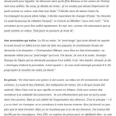
devait partir pour Agadès. Je découvre alors qu'ils (Eric Breteau et les autres de l'Arche)
sont tous arrêtés. Du coup, je décide de rester ; je ne voulais pas laisser l'impression de
partir comme un voleur, cela était trop facile."
Il décide alors de laisser l'avion là.
Accompagné du jeune pilote belge, il décide cependant de changer d'hotal.
"Au Novotel,
il y avait beaucoup de militaires français"
, et s'inscrit au Méridien
"sous mon nom"
. "
'ai la
conviction qu'on peut être arrêté rapidement. En fait, rien, comme s'ils attendaient que je
parte comme un voleur. Trois jours se passent, je reste là"
.
Une arrestation qui traîne.
Le 28 au matin,
"le "petit belge" (qui avait décidé de repartir
et avait trouvé un billet) est en train de faire ces paquets, le commissaire Assan me
demande à la réception: « Commandant Wilmart, vous êtes en état d'arrestation, ne
demande même pas au "petit belge" qui il est. Il le laisse. Je vois à la sortie, Josselyn
Grange du Figaro qui se demande pourquoi il est arrêté, il est très inquiet, choqué, je dis
« interrogez d'abord le journaliste, il doit repartir ». Je suis resté interrogé pendant 6 h 30,
jusqu'après le coucher du soleil, j'ai dormi."
En prison.
"On était dans une prison à ciel ouvert, au milieu de 20 condamnés de droit
commun, il y avait là des criminels, des trafiquants de motos. On a dit que j'avais été
racketté. Mais il faut voir ce que signifie ce terme en Afrique. Cela veut surtout dire
contribuer à la solidarité des prisonniers. Ils ont effectivement pris tout ce qu'il y avait
dans mes poches. Mais je suis sidéré de l'organisation des détenus. C'est le principe : « Il
y a un chef, on t'accepte, et tu contribues à notre bonne entente. Bon j'ai donné un peu
plus que le droit d'entrée. Mais on ne touchera pas à un de tes cheveux. J'ai surtout été
bouffé par les moustiques. Vers 23h, un espèce de prince peul, en djellabah bleu - je sais