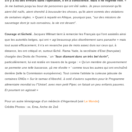
S'il y a eu des erreurs dans l'opération, il en a conscience. Mais il ne regrette rien
. «
Je me battrais jusqu'au bout de personnes qui ont été salies. Je peux concevoir qu'ils
aient été naïfs, aient cherché à bousculer les choses, qu'ils aient commis des violations
de certaines règles.
» Quant à repartir en Afrique, pourquoi pas,
"sur des missions de
sauvetage dont je suis convaincu, la vie est devant"
.
Courage et lâcheté.
Jacques Wilmart tient à remercier les Français qui l'ont assistés ainsi
que les autorités belges, qui ont «
agi beaucoup plus discrètement sans panache
» mais
tout aussi efficacement, il n'a en revanche pas de mots assez durs sur ceux qui, à
distance, les ont critiqué et, surtout lâché. Rama Yade, la secrétaire d'Etat (française)
chargée des Droits de l'homme, '
un "
faux diamant dans un très bel écrin",
particulièrement, lui est restée en travers de la gorge : «
Qu'un membre de gouvernement
se permette une telle bassesse, çà me révolte
» ' comme tous les autres qui ont enchaîné
derrière (telle la Commission européenne). Tout comme l'attriste la curieuse jalousie de
certaines ONGs «
Sur le tarmac d'Abeché, à coté d'avions superbes pour le Programme
alimentaire mondial ou l''Unicef, avec mon petit Piper, on faisait un peu enfants pauvres.
Et pourtant on agissait
»
Pour un autre témoignage d'un médecin d'Argenteuil (voir
Le Monde
)
Crédits Photos : xx, Ema, Arche de Zoé