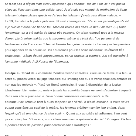
ce n'est pas la région mais c'est l'impression qu'il donnait - me dit « toi, ce n'est pas ta
place ici. Il me met dans une cellule, seul. Je n'avais pas mangé, ils m'offraient de l'eau
tellement dégueullasse que je ne l'ai pas bu tellement j'avais peur d'être malade. »
Le 29, transfert à la police judiciaire. Nouvel interrogatoire.
"J'ai vu un général qui m'a dit
« je suis convaincu de bonne foi. Mais on vous a mis dans un beau merdier. (...) Dans
l'ensemble, on a été traités de façon très correcte. On s'est retrouvé tous à la maison
d'arret, plutôt mieux traités que la moyenne, même si c'était dur."
Le personnel de
l'ambassade de France au Tchad et l'armée française passaient chaque jour, les premiers
pour apporter de la nourriture, les deuxièmes pour les soins médicaux. Ils étaient très
chaleureux. "
J'étais épuisé physiquement, par la chaleur, la diarrhée. J'ai été transféré à
l'antenne médicale
Adji Kossei
de N'damena
.
Inculpé au Tchad
de «
complicité d'enlèvement d'enfants
», il récuse ce terme et a tenu à
acter au procès-verbal du juge tchadien qui l'interrogeait qu'il « transportait des enfants et
non pas les enlevait ». Placé en liberté provisoire, il reste à disposition de la justice
tchadienne, bien entendu, mais «
jamais les autorités belges ne vont m'autoriser à repartir
dans son état
» plaide-t-il. «
J'ai la bonne conscience des innocents.
» Ce
baroudeur de l'Afrique tient à aussi rappeler, une vérité, la réalité africaine. «
Vous savez
quand vous êtes au seuil de la misère, les femmes préfèrent confier leur enfant, dans
l'espoir qu'il ait une chance de s'en sortir
». Quant aux autorités tchadiennes, il ne veut
pas en dire plus.
"Pour eux, nous étions une manne qui tombe du ciel. 17 otages. Ca leur
a permis d'user de pression pour obtenir certains avantages."