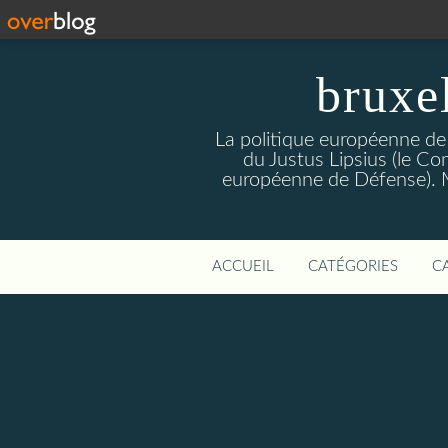
bruxe
La politique européenne de
du Justus Lipsius (le Con
européenne de Défense). Mis
ACCUEIL
CATÉGORIES
C