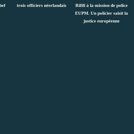
hef
trois officiers néerlandais
Rififi à la mission de police
EUPM. Un policier saisit la
justice européenne