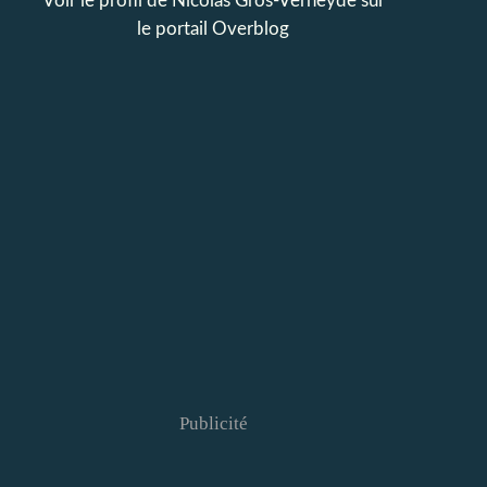
Voir le profil de
Nicolas Gros-Verheyde
sur
le portail Overblog
Publicité