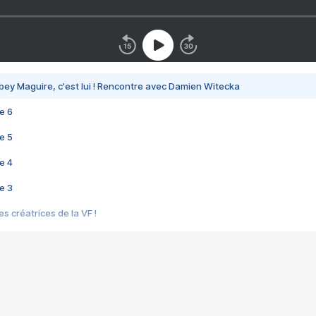
bey Maguire, c'est lui ! Rencontre avec Damien Witecka
e 6
e 5
e 4
e 3
s créatrices de la VF !
e 2
e 1
e Mektoub My Love arrive enfin ! Rencontre avec Shaïn Boumedine et Sal
i : après Toni en famille