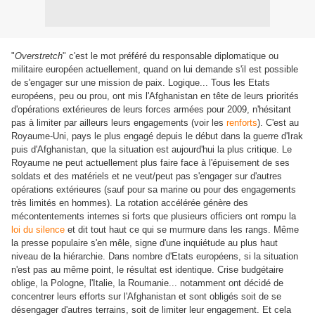
"
Overstretch
" c'est le mot préféré du responsable diplomatique ou
militaire européen actuellement, quand on lui demande s'il est possible
de s'engager sur une mission de paix. Logique... Tous les Etats
européens, peu ou prou, ont mis l'Afghanistan en tête de leurs priorités
d'opérations extérieures de leurs forces armées pour 2009, n'hésitant
pas à limiter par ailleurs leurs engagements (voir les
renforts
). C'est au
Royaume-Uni, pays le plus engagé depuis le début dans la guerre d'Irak
puis d'Afghanistan, que la situation est aujourd'hui la plus critique. Le
Royaume ne peut actuellement plus faire face à l'épuisement de ses
soldats et des matériels et ne veut/peut pas s'engager sur d'autres
opérations extérieures (sauf pour sa marine ou pour des engagements
très limités en hommes). La rotation accélérée génère des
mécontentements internes si forts que plusieurs officiers ont rompu la
loi du silence
et dit tout haut ce qui se murmure dans les rangs. Même
la presse populaire s'en mêle, signe d'une inquiétude au plus haut
niveau de la hiérarchie. Dans nombre d'Etats européens, si la situation
n'est pas au même point, le résultat est identique. Crise budgétaire
oblige, la Pologne, l'Italie, la Roumanie... notamment ont décidé de
concentrer leurs efforts sur l'Afghanistan et sont obligés soit de se
désengager d'autres terrains, soit de limiter leur engagement. Et cela