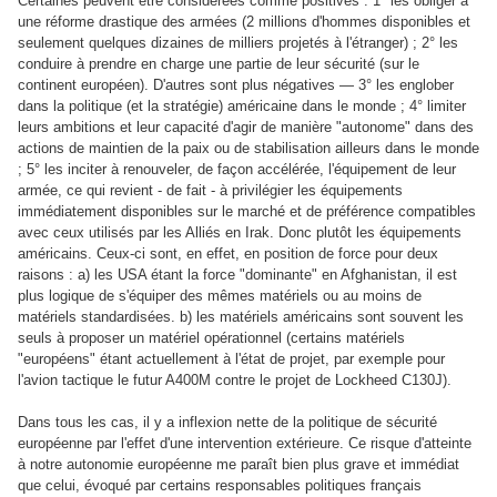
Certaines peuvent être considérées comme positives :
1°
les obliger à
une réforme drastique des armées (2 millions d'hommes disponibles et
seulement quelques dizaines de milliers projetés à l'étranger) ; 2° les
conduire à prendre en charge une partie de leur sécurité (sur le
continent européen). D
'autres sont plus négatives — 3° les englober
dans
la politique (et la stratégie) américaine dans le monde ; 4° limiter
leurs ambitions et leur capacité d'agir de manière "autonome" dans des
actions de maintien de la paix ou de stabilisation ailleurs dans le monde
;
5° les inciter à renouveler, de façon accélérée, l'équipement de leur
armée, ce qui revient - de fait - à privilégier les équipements
immédiatement disponibles sur le marché et de préférence compatibles
avec ceux utilisés par les Alliés en Irak. Donc plutôt les équipements
américains. Ceux-ci sont, en effet, en position de force pour deux
raisons : a) les USA étant la force "dominante" en Afghanistan, il est
plus logique de s'équiper des mêmes matériels ou au moins de
matériels standardisées. b) les matériels américains sont souvent les
seuls à proposer un matériel opérationnel (certains matériels
"européens" étant actuellement à l'état de projet, par exemple pour
l'avion tactique le futur A400M contre le projet de Lockheed C130J).
Dans tous les cas, il y a inflexion nette de la politique de sécurité
européenne par l'effet d'une intervention extérieure. Ce risque d'atteinte
à notre autonomie européenne me paraît bien plus grave et immédiat
que celui, évoqué par certains responsables politiques français