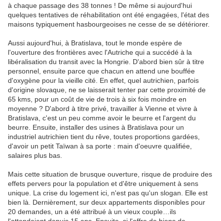
à chaque passage des 38 tonnes ! De même si aujourd'hui
quelques tentatives de réhabilitation ont été engagées, l'état des
maisons typiquement hasbourgeoises ne cesse de se détériorer.
Aussi aujourd'hui, à Bratislava, tout le monde espère de
l'ouverture des frontières avec l'Autriche qui a succédé à la
libéralisation du transit avec la Hongrie. D'abord bien sûr à titre
personnel, ensuite parce que chacun en attend une bouffée
d'oxygène pour la vieille cité. En effet, quel autrichien, parfois
d'origine slovaque, ne se laisserait tenter par cette proximité de
65 kms, pour un coût de vie de trois à six fois moindre en
moyenne ? D'abord à titre privé, travailler à Vienne et vivre à
Bratislava, c'est un peu comme avoir le beurre et l'argent du
beurre. Ensuite, installer des usines à Bratislava pour un
industriel autrichien tient du rêve, toutes proportions gardées,
d'avoir un petit Taïwan à sa porte : main d'oeuvre qualifiée,
salaires plus bas.
Mais cette situation de brusque ouverture, risque de produire des
effets pervers pour la population et d'être uniquement à sens
unique. La crise du logement ici, n'est pas qu'un slogan. Elle est
bien là. Dernièrement, sur deux appartements disponibles pour
20 demandes, un a été attribué à un vieux couple…ils