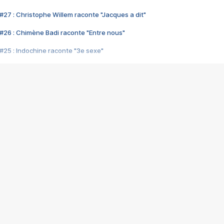
#27 : Christophe Willem raconte "Jacques a dit"
#26 : Chimène Badi raconte "Entre nous"
#25 : Indochine raconte "3e sexe"
#24 : Zaho raconte "C'est chelou"
#23 : Patrick Bruel raconte "Au café des délices"
#22 : Kyo raconte "Le chemin"
#21 : Nolwenn Leroy raconte "Cassé"
#20 : Patrick Hernandez raconte "Born to be alive"
#19 : Lorie raconte "Près de moi"
#18 : Michael Jones raconte "A nos actes manqués" (avec Jean-Jacque
#17 : Khaled raconte "Aïcha"
#16 : Corneille raconte "Parce qu'on vient de loin"