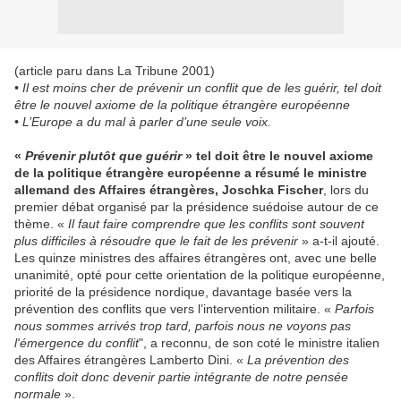
(article paru dans La Tribune 2001)
• Il est moins cher de prévenir un conflit que de les guérir, tel doit
être le nouvel axiome de la politique étrangère européenne
• L’Europe a du mal à parler d’une seule voix.
«
Prévenir plutôt que guérir
» tel doit être le nouvel axiome
de la politique étrangère européenne a résumé le ministre
allemand des Affaires étrangères, Joschka Fischer
, lors du
premier débat organisé par la présidence suédoise autour de ce
thème. «
Il faut faire comprendre que les conflits sont souvent
plus difficiles à résoudre que le fait de les prévenir
» a-t-il ajouté.
Les quinze ministres des affaires étrangères ont, avec une belle
unanimité, opté pour cette orientation de la politique européenne,
priorité de la présidence nordique, davantage basée vers la
prévention des conflits que vers l’intervention militaire. «
Parfois
nous sommes arrivés trop tard, parfois nous ne voyons pas
l'émergence du conflit
", a reconnu, de son coté le ministre italien
des Affaires étrangères Lamberto Dini. «
La prévention des
conflits doit donc devenir partie intégrante de notre pensée
normale
».