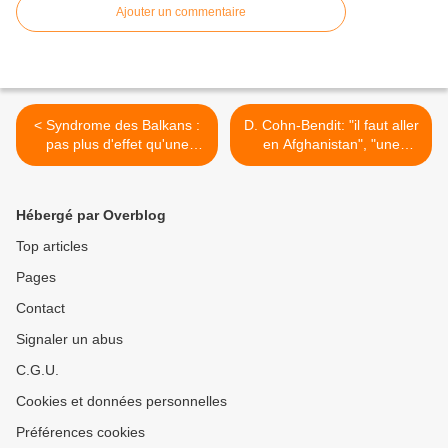
Ajouter un commentaire
< Syndrome des Balkans :
D. Cohn-Bendit: "il faut aller
pas plus d'effet qu'une
en Afghanistan", "une
cigarette
politique de défense, oui
c'est pour prévenir" >
Hébergé par Overblog
Top articles
Pages
Contact
Signaler un abus
C.G.U.
Cookies et données personnelles
Préférences cookies