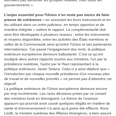
devraient pas alimenter les groupes rebelles, mais seuls les
gouvernements
».
L'enjeu essentiel pour l'Union n’en reste pas moins de faire
preuve de cohérence
« en associant les bons instruments et en
les utilisant dans un ordre judicieux, en temps opportun et de
manière intégrée
» estime le rapport. La complémentarité doit
ainsi être développée à plusieurs niveaux : entre les instruments
et moyens disponibles, entre les activités des États membres et
celles de la Communauté ainsi qu'entre l'Union et ses partenaires
internationaux. Car passé l’engagement des mots, la politique
extérieure européenne demeure balbutiante. C’est ce qu’ont
souligné deux autres rapports soumis aux ministres, l’un par la
présidence suédoise, l’autre par le Haut représentant à la
politique extérieure, Javier Solana. Celui-ci a ainsi déploré que «
l’
introduction par chaque nouvelle présidence d’un nouveau plan
de travail et de nouvelles priorités »
ne permet pas d’atteindre cet
objectif.
La politique extérieure de l’Union européenne demeure encore
par trop incohérente. Les rares décisions prises par ce conseil
des ministres lundi en témoignent. Le thème de l’uranium
appauvri qui pourrait avoir causé quelques dégâts en matière de
santé et d’environnement n’a ainsi qu’à peine été effleuré. Anna
Lindh, la ministre suédoise des Affaires étrangères, a bien assuré