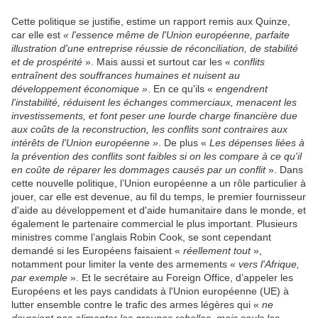
Cette politique se justifie, estime un rapport remis aux Quinze,
car elle est
« l'essence même de l'Union européenne, parfaite
illustration d'une entreprise réussie de réconciliation, de stabilité
et de prospérité
». Mais aussi et surtout car les «
conflits
entraînent des souffrances humaines et nuisent au
développement économique »
. En ce qu'ils «
engendrent
l'instabilité, réduisent les échanges commerciaux, menacent les
investissements, et font peser une lourde charge financière due
aux coûts de la reconstruction, les conflits sont contraires aux
intérêts de l'Union européenne »
. De plus «
Les dépenses liées à
la prévention des conflits sont faibles si on les compare à ce qu'il
en coûte de réparer les dommages causés par un conflit
». Dans
cette nouvelle politique, l’Union européenne a un rôle particulier à
jouer, car elle est devenue, au fil du temps, le premier fournisseur
d'aide au développement et d'aide humanitaire dans le monde, et
également le partenaire commercial le plus important. Plusieurs
ministres comme l’anglais Robin Cook, se sont cependant
demandé si les Européens faisaient «
réellement tout
»,
notamment pour limiter la vente des armements «
vers l'Afrique,
par exemple
». Et le secrétaire au Foreign Office, d’appeler les
Européens et les pays candidats à l'Union européenne (UE) à
lutter ensemble contre le trafic des armes légères qui «
ne