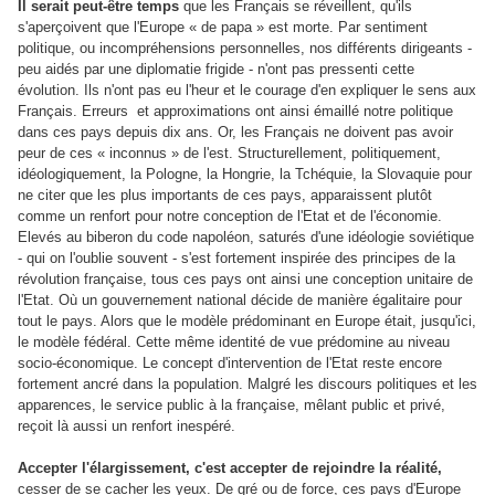
Il serait peut-être temps
que les Français se réveillent, qu'ils
s'aperçoivent que l'Europe « de papa » est morte. Par sentiment
politique, ou incompréhensions personnelles, nos différents dirigeants -
peu aidés par une diplomatie frigide - n'ont pas pressenti cette
évolution. Ils n'ont pas eu l'heur et le courage d'en expliquer le sens aux
Français. Erreurs et approximations ont ainsi émaillé notre politique
dans ces pays depuis dix ans. Or, les Français ne doivent pas avoir
peur de ces « inconnus » de l'est. Structurellement, politiquement,
idéologiquement, la Pologne, la Hongrie, la Tchéquie, la Slovaquie pour
ne citer que les plus importants de ces pays, apparaissent plutôt
comme un renfort pour notre conception de l'Etat et de l'économie.
Elevés au biberon du code napoléon, saturés d'une idéologie soviétique
- qui on l'oublie souvent - s'est fortement inspirée des principes de la
révolution française, tous ces pays ont ainsi une conception unitaire de
l'Etat. Où un gouvernement national décide de manière égalitaire pour
tout le pays. Alors que le modèle prédominant en Europe était, jusqu'ici,
le modèle fédéral. Cette même identité de vue prédomine au niveau
socio-économique. Le concept d'intervention de l'Etat reste encore
fortement ancré dans la population. Malgré les discours politiques et les
apparences, le service public à la française, mêlant public et privé,
reçoit là aussi un renfort inespéré.
Accepter l'élargissement, c'est accepter de rejoindre la réalité,
cesser de se cacher les yeux. De gré ou de force, ces pays d'Europe