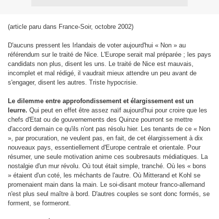
(article paru dans France-Soir, octobre 2002)
D'aucuns pressent les Irlandais de voter aujourd'hui « Non » au
référendum sur le traité de Nice. L'Europe serait mal préparée ; les pays
candidats non plus, disent les uns. Le traité de Nice est mauvais,
incomplet et mal rédigé, il vaudrait mieux attendre un peu avant de
s'engager, disent les autres. Triste hypocrisie.
Le dilemme entre approfondissement et élargissement est un
leurre.
Qui peut en effet être assez naïf aujourd'hui pour croire que les
chefs d'Etat ou de gouvernements des Quinze pourront se mettre
d'accord demain ce qu'ils n'ont pas résolu hier. Les tenants de ce « Non
», par procuration, ne veulent pas, en fait, de cet élargissement à dix
nouveaux pays, essentiellement d'Europe centrale et orientale. Pour
résumer, une seule motivation anime ces soubresauts médiatiques. La
nostalgie d'un mur révolu. Où tout était simple, tranché. Où les « bons
» étaient d'un coté, les méchants de l'autre. Où Mitterand et Kohl se
promenaient main dans la main. Le soi-disant moteur franco-allemand
n'est plus seul maître à bord. D'autres couples se sont donc formés, se
forment, se formeront.