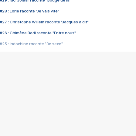
#29 : MC Solaar raconte "Bouge de là"
28 : Lorie raconte "Je vais vite"
#27 : Christophe Willem raconte "Jacques a dit"
#26 : Chimène Badi raconte "Entre nous"
#25 : Indochine raconte "3e sexe"
#24 : Zaho raconte "C'est chelou"
#23 : Patrick Bruel raconte "Au café des délices"
#22 : Kyo raconte "Le chemin"
#21 : Nolwenn Leroy raconte "Cassé"
#20 : Patrick Hernandez raconte "Born to be alive"
#19 : Lorie raconte "Près de moi"
#18 : Michael Jones raconte "A nos actes manqués" (avec Jean-Jacque
#17 : Khaled raconte "Aïcha"