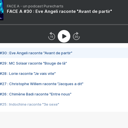
FACE A - un podcast Purecharts
FACE A #30 : Eve Angeli raconte "Avant de partir"
#30 : Eve Angeli raconte "Avant de partir"
#29 : MC Solaar raconte "Bouge de là"
28 : Lorie raconte "Je vais vite"
#27 : Christophe Willem raconte "Jacques a dit"
#26 : Chimène Badi raconte "Entre nous"
#25 : Indochine raconte "3e sexe"
#24 : Zaho raconte "C'est chelou"
#23 : Patrick Bruel raconte "Au café des délices"