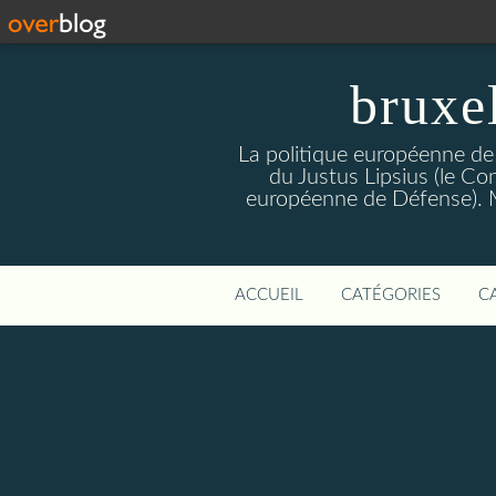
bruxe
La politique européenne de
du Justus Lipsius (le Con
européenne de Défense). Mis
ACCUEIL
CATÉGORIES
C